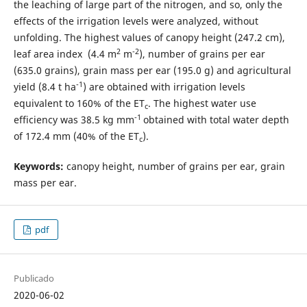
the leaching of large part of the nitrogen, and so, only the
effects of the irrigation levels were analyzed, without
unfolding. The highest values of canopy height (247.2 cm),
2
-2
leaf area index (4.4 m
m
), number of grains per ear
(635.0 grains), grain mass per ear (195.0 g) and agricultural
-1
yield (8.4 t ha
) are obtained with irrigation levels
equivalent to 160% of the ET
. The highest water use
c
-1
efficiency was 38.5 kg mm
obtained with total water depth
of 172.4 mm (40% of the ET
).
c
Keywords:
canopy height, number of grains per ear, grain
mass per ear.
pdf
Publicado
2020-06-02