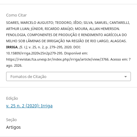
Como Citar
SOARES, MARCELO AUGUSTO; TEODORO, IÊDO; SILVA, SAMUEL; CANTARELLI,
ARTHUR LUAN; JÚNIOR, RICARDO ARAÚJO; MOURA, ALLAN HEMERSON.
FENOLOGIA, COMPONENTES DE PRODUÇÃO E RENDIMENTO AGRÍCOLA DO
MILHO SOB LÂMINAS DE IRRIGAÇÃO NA REGIÃO DE RIO LARGO, ALAGOAS.
IRRIGA
,
[S. l.]
, v. 25, n. 2, p. 279–295, 2020. DOI:
10.15809/irriga.2020v25n2p279-295. Disponível em:
https://revistas.fca.unesp.br/index.php/irriga/article/view/3766. Acesso em: 7
ago. 2026.
Fomatos de Citação
Edição
v. 25 n. 2 (2020): Irriga
Seção
Artigos