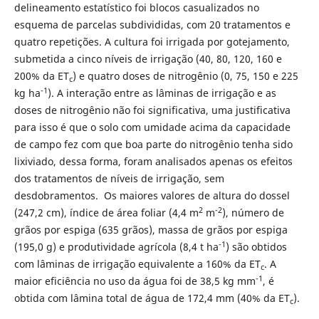
delineamento estatístico foi blocos casualizados no
esquema de parcelas subdivididas, com 20 tratamentos e
quatro repetições. A cultura foi irrigada por gotejamento,
submetida a cinco níveis de irrigação (40, 80, 120, 160 e
200% da ET
) e quatro doses de nitrogênio (0, 75, 150 e 225
c
-1
kg ha
). A interação entre as lâminas de irrigação e as
doses de nitrogênio não foi significativa, uma justificativa
para isso é que o solo com umidade acima da capacidade
de campo fez com que boa parte do nitrogênio tenha sido
lixiviado, dessa forma, foram analisados apenas os efeitos
dos tratamentos de níveis de irrigação, sem
desdobramentos. Os maiores valores de altura do dossel
2
-2
(247,2 cm), índice de área foliar (4,4 m
m
), número de
grãos por espiga (635 grãos), massa de grãos por espiga
-1
(195,0 g) e produtividade agrícola (8,4 t ha
) são obtidos
com lâminas de irrigação equivalente a 160% da ET
. A
c
-1
maior eficiência no uso da água foi de 38,5 kg mm
, é
obtida com lâmina total de água de 172,4 mm (40% da ET
).
c