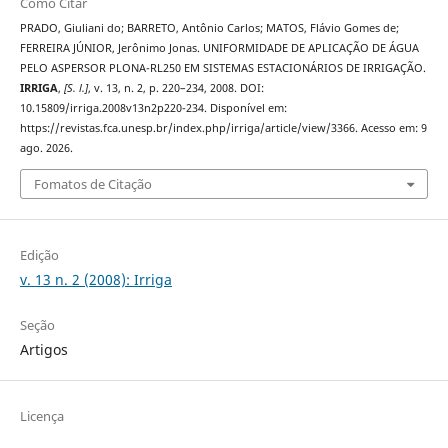
Como Citar
PRADO, Giuliani do; BARRETO, Antônio Carlos; MATOS, Flávio Gomes de;
FERREIRA JÚNIOR, Jerônimo Jonas. UNIFORMIDADE DE APLICAÇÃO DE ÁGUA
PELO ASPERSOR PLONA-RL250 EM SISTEMAS ESTACIONÁRIOS DE IRRIGAÇÃO.
IRRIGA
,
[S. l.]
, v. 13, n. 2, p. 220–234, 2008. DOI:
10.15809/irriga.2008v13n2p220-234. Disponível em:
https://revistas.fca.unesp.br/index.php/irriga/article/view/3366. Acesso em: 9
ago. 2026.
Fomatos de Citação
Edição
v. 13 n. 2 (2008): Irriga
Seção
Artigos
Licença