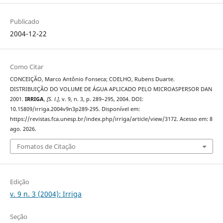
Publicado
2004-12-22
Como Citar
CONCEIÇÃO, Marco Antônio Fonseca; COELHO, Rubens Duarte.
DISTRIBUIÇÃO DO VOLUME DE ÁGUA APLICADO PELO MICROASPERSOR DAN
2001.
IRRIGA
,
[S. l.]
, v. 9, n. 3, p. 289–295, 2004. DOI:
10.15809/irriga.2004v9n3p289-295. Disponível em:
https://revistas.fca.unesp.br/index.php/irriga/article/view/3172. Acesso em: 8
ago. 2026.
Fomatos de Citação
Edição
v. 9 n. 3 (2004): Irriga
Seção