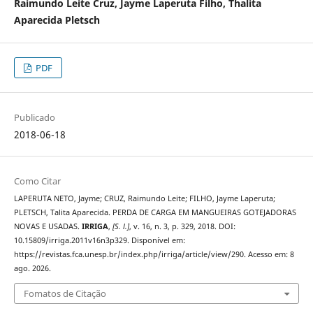
Raimundo Leite Cruz, Jayme Laperuta Filho, Thalita
Aparecida Pletsch
PDF
Publicado
2018-06-18
Como Citar
LAPERUTA NETO, Jayme; CRUZ, Raimundo Leite; FILHO, Jayme Laperuta;
PLETSCH, Talita Aparecida. PERDA DE CARGA EM MANGUEIRAS GOTEJADORAS
NOVAS E USADAS.
IRRIGA
,
[S. l.]
, v. 16, n. 3, p. 329, 2018. DOI:
10.15809/irriga.2011v16n3p329. Disponível em:
https://revistas.fca.unesp.br/index.php/irriga/article/view/290. Acesso em: 8
ago. 2026.
Fomatos de Citação