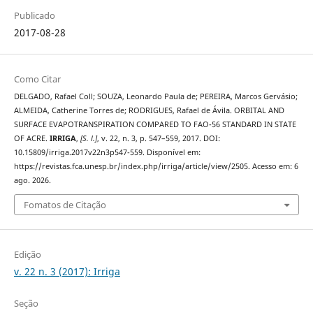
Publicado
2017-08-28
Como Citar
DELGADO, Rafael Coll; SOUZA, Leonardo Paula de; PEREIRA, Marcos Gervásio;
ALMEIDA, Catherine Torres de; RODRIGUES, Rafael de Ávila. ORBITAL AND
SURFACE EVAPOTRANSPIRATION COMPARED TO FAO-56 STANDARD IN STATE
OF ACRE.
IRRIGA
,
[S. l.]
, v. 22, n. 3, p. 547–559, 2017. DOI:
10.15809/irriga.2017v22n3p547-559. Disponível em:
https://revistas.fca.unesp.br/index.php/irriga/article/view/2505. Acesso em: 6
ago. 2026.
Fomatos de Citação
Edição
v. 22 n. 3 (2017): Irriga
Seção