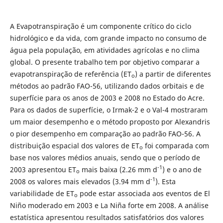
A Evapotranspiração é um componente crítico do ciclo
hidrológico e da vida, com grande impacto no consumo de
água pela população, em atividades agrícolas e no clima
global. O presente trabalho tem por objetivo comparar a
evapotranspiração de referência (ET
) a partir de diferentes
o
métodos ao padrão FAO-56, utilizando dados orbitais e de
superfície para os anos de 2003 e 2008 no Estado do Acre.
Para os dados de superfície, o Irmak-2 e o Val-4 mostraram
um maior desempenho e o método proposto por Alexandris
o pior desempenho em comparação ao padrão FAO-56. A
distribuição espacial dos valores de ET
foi comparada com
o
base nos valores médios anuais, sendo que o período de
-1
2003 apresentou ET
mais baixa (2.26 mm d
) e o ano de
o
-1
2008 os valores mais elevados (3.94 mm d
). Esta
variabilidade de ET
pode estar associada aos eventos de El
o
Niño moderado em 2003 e La Niña forte em 2008. A análise
estatística apresentou resultados satisfatórios dos valores