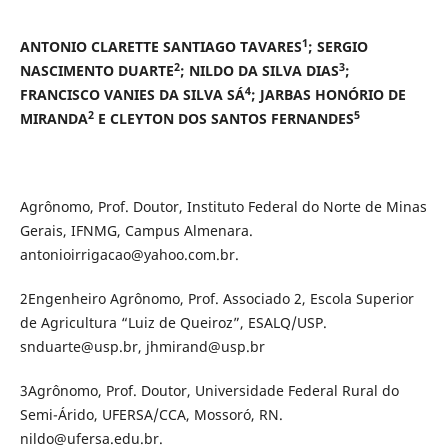
1
ANTONIO CLARETTE SANTIAGO TAVARES
; SERGIO
2
3
NASCIMENTO DUARTE
; NILDO DA SILVA DIAS
;
4
FRANCISCO VANIES DA SILVA SÁ
; JARBAS HONÓRIO DE
2
5
MIRANDA
E CLEYTON DOS SANTOS FERNANDES
Agrônomo, Prof. Doutor, Instituto Federal do Norte de Minas
Gerais, IFNMG, Campus Almenara.
antonioirrigacao@yahoo.com.br.
2Engenheiro Agrônomo, Prof. Associado 2, Escola Superior
de Agricultura “Luiz de Queiroz”, ESALQ/USP.
snduarte@usp.br, jhmirand@usp.br
3Agrônomo, Prof. Doutor, Universidade Federal Rural do
Semi-Árido, UFERSA/CCA, Mossoró, RN.
nildo@ufersa.edu.br.