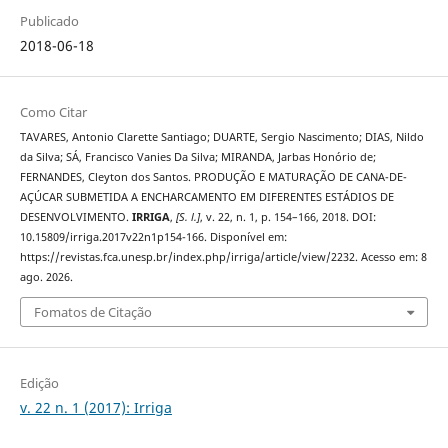
Publicado
2018-06-18
Como Citar
TAVARES, Antonio Clarette Santiago; DUARTE, Sergio Nascimento; DIAS, Nildo
da Silva; SÁ, Francisco Vanies Da Silva; MIRANDA, Jarbas Honório de;
FERNANDES, Cleyton dos Santos. PRODUÇÃO E MATURAÇÃO DE CANA-DE-
AÇÚCAR SUBMETIDA A ENCHARCAMENTO EM DIFERENTES ESTÁDIOS DE
DESENVOLVIMENTO.
IRRIGA
,
[S. l.]
, v. 22, n. 1, p. 154–166, 2018. DOI:
10.15809/irriga.2017v22n1p154-166. Disponível em:
https://revistas.fca.unesp.br/index.php/irriga/article/view/2232. Acesso em: 8
ago. 2026.
Fomatos de Citação
Edição
v. 22 n. 1 (2017): Irriga