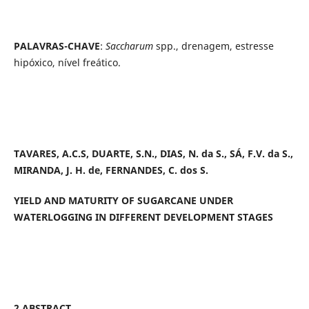
PALAVRAS-CHAVE
:
Saccharum
spp., drenagem, estresse
hipóxico, nível freático.
TAVARES, A.C.S, DUARTE, S.N., DIAS, N. da S., SÁ, F.V. da S.,
MIRANDA, J. H. de, FERNANDES, C. dos S.
YIELD AND MATURITY OF SUGARCANE UNDER
WATERLOGGING IN DIFFERENT DEVELOPMENT STAGES
2 ABSTRACT