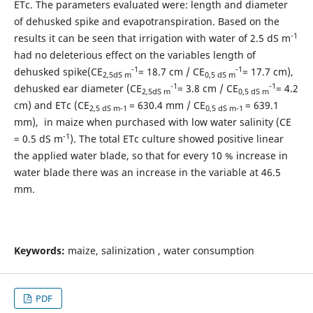
ETc. The parameters evaluated were: length and diameter
of dehusked spike and evapotranspiration. Based on the
-1
results it can be seen that irrigation with water of 2.5 dS m
had no deleterious effect on the variables length of
-1
-1
dehusked spike(CE
= 18.7 cm / CE
= 17.7 cm),
2,5dS m
0,5 dS m
-1
-1
dehusked ear diameter (CE
= 3.8 cm / CE
= 4.2
2,5dS m
0,5 dS m
cm) and ETc (CE
= 630.4 mm / CE
= 639.1
2,5 dS m-1
0,5 dS m-1
mm), in maize when purchased with low water salinity (CE
-1
= 0.5 dS m
). The total ETc culture showed positive linear
the applied water blade, so that for every 10 % increase in
water blade there was an increase in the variable at 46.5
mm.
Keywords:
maize, salinization , water consumption
PDF