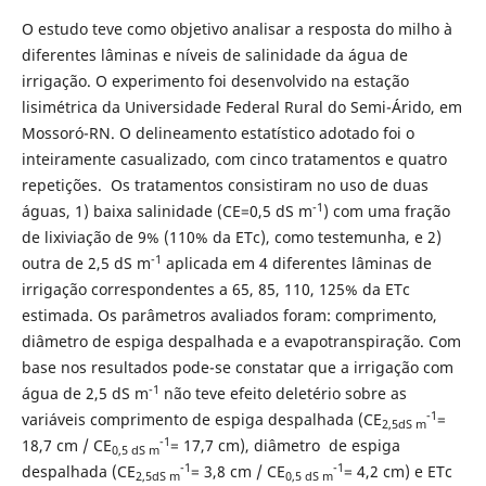
O estudo teve como objetivo analisar a resposta do milho à
diferentes lâminas e níveis de salinidade da água de
irrigação. O experimento foi desenvolvido na estação
lisimétrica da Universidade Federal Rural do Semi-Árido, em
Mossoró-RN. O delineamento estatístico adotado foi o
inteiramente casualizado, com cinco tratamentos e quatro
repetições. Os tratamentos consistiram no uso de duas
-1
águas, 1) baixa salinidade (CE=0,5 dS m
) com uma fração
de lixiviação de 9% (110% da ETc), como testemunha, e 2)
-1
outra de 2,5 dS m
aplicada em 4 diferentes lâminas de
irrigação correspondentes a 65, 85, 110, 125% da ETc
estimada. Os parâmetros avaliados foram: comprimento,
diâmetro de espiga despalhada e a evapotranspiração. Com
base nos resultados pode-se constatar que a irrigação com
-1
água de 2,5 dS m
não teve efeito deletério sobre as
-1
variáveis comprimento de espiga despalhada (CE
=
2,5dS m
-1
18,7 cm / CE
= 17,7 cm), diâmetro de espiga
0,5 dS m
-1
-1
despalhada (CE
= 3,8 cm / CE
= 4,2 cm) e ETc
2,5dS m
0,5 dS m