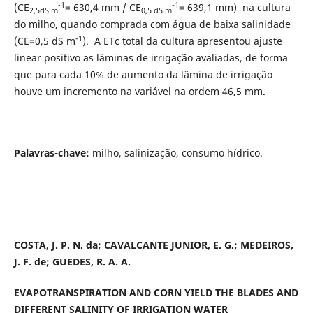
-1
-1
(CE
= 630,4 mm / CE
= 639,1 mm) na cultura
2,5dS m
0,5 dS m
do milho, quando comprada com água de baixa salinidade
-1
(CE=0,5 dS m
). A ETc total da cultura apresentou ajuste
linear positivo as lâminas de irrigação avaliadas, de forma
que para cada 10% de aumento da lâmina de irrigação
houve um incremento na variável na ordem 46,5 mm.
Palavras-chave:
milho, salinização, consumo hídrico.
COSTA, J. P. N. da; CAVALCANTE JUNIOR, E. G.; MEDEIROS,
J. F. de; GUEDES, R. A. A.
EVAPOTRANSPIRATION AND CORN YIELD THE BLADES AND
DIFFERENT SALINITY OF IRRIGATION WATER