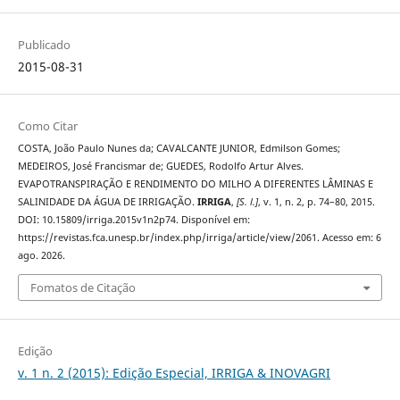
Publicado
2015-08-31
Como Citar
COSTA, João Paulo Nunes da; CAVALCANTE JUNIOR, Edmilson Gomes;
MEDEIROS, José Francismar de; GUEDES, Rodolfo Artur Alves.
EVAPOTRANSPIRAÇÃO E RENDIMENTO DO MILHO A DIFERENTES LÂMINAS E
SALINIDADE DA ÁGUA DE IRRIGAÇÃO.
IRRIGA
,
[S. l.]
, v. 1, n. 2, p. 74–80, 2015.
DOI: 10.15809/irriga.2015v1n2p74. Disponível em:
https://revistas.fca.unesp.br/index.php/irriga/article/view/2061. Acesso em: 6
ago. 2026.
Fomatos de Citação
Edição
v. 1 n. 2 (2015): Edição Especial, IRRIGA & INOVAGRI