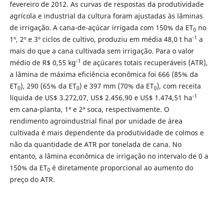
fevereiro de 2012. As curvas de respostas da produtividade
agrícola e industrial da cultura foram ajustadas às lâminas
de irrigação. A cana-de-açúcar irrigada com 150% da ET
no
0
-1
1º, 2º e 3º ciclos de cultivo, produziu em média 48,0 t ha
a
mais do que a cana cultivada sem irrigação. Para o valor
-1
médio de R$ 0,55 kg
de açúcares totais recuperáveis (ATR),
a lâmina de máxima eficiência econômica foi 666 (85% da
ET
), 290 (65% da ET
) e 397 mm (70% da ET
), com receita
0
0
0
-1
líquida de US$ 3.272,07, US$ 2.456,90 e US$ 1.474,51 ha
em cana-planta, 1ª e 2ª soca, respectivamente. O
rendimento agroindustrial final por unidade de área
cultivada é mais dependente da produtividade de colmos e
não da quantidade de ATR por tonelada de cana. No
entanto, a lâmina econômica de irrigação no intervalo de 0 a
150% da ET
é diretamente proporcional ao aumento do
0
preço do ATR.