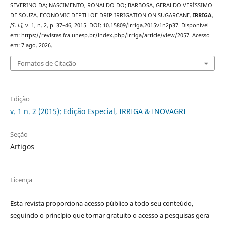
SEVERINO DA; NASCIMENTO, RONALDO DO; BARBOSA, GERALDO VERÍSSIMO
DE SOUZA. ECONOMIC DEPTH OF DRIP IRRIGATION ON SUGARCANE.
IRRIGA
,
[S. l.]
, v. 1, n. 2, p. 37–46, 2015. DOI: 10.15809/irriga.2015v1n2p37. Disponível
em: https://revistas.fca.unesp.br/index.php/irriga/article/view/2057. Acesso
em: 7 ago. 2026.
Fomatos de Citação
Edição
v. 1 n. 2 (2015): Edição Especial, IRRIGA & INOVAGRI
Seção
Artigos
Licença
Esta revista proporciona acesso público a todo seu conteúdo,
seguindo o princípio que tornar gratuito o acesso a pesquisas gera