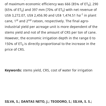
of maximum economic efficiency was 666 (85% of ET
), 290
0
(65% of ET
) and 397 mm (70% of ET
) with net revenue of
0
0
-1
US$ 3,272.07, US$ 2,456.90 and US$ 1,474.51 ha
in plant
st
nd
cane, 1
and 2
ratoon, respectively. The final agro-
industrial yield per acreage unit is more dependent of the
stems yield and not of the amount of CRS per ton of cane.
However, the economic irrigation depth in the range 0 to
150% of ET
is directly proportional to the increase in the
0
price of CRS.
Keywords:
stems yield, CRS, cost of water for irrigation
SILVA, S.; DANTAS NETO, J.; TEODORO, I.; SILVA, S. S.;