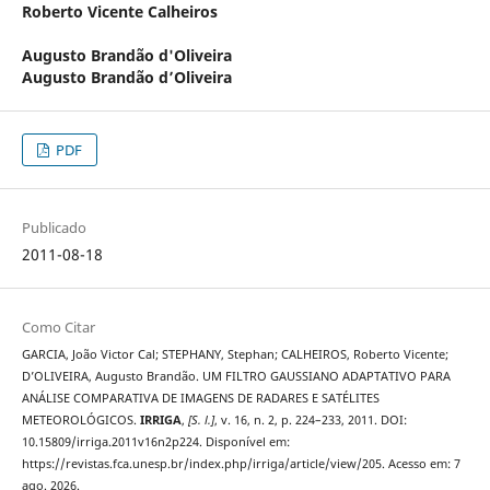
Roberto Vicente Calheiros
Augusto Brandão d'Oliveira
Augusto Brandão d’Oliveira
PDF
Publicado
2011-08-18
Como Citar
GARCIA, João Victor Cal; STEPHANY, Stephan; CALHEIROS, Roberto Vicente;
D’OLIVEIRA, Augusto Brandão. UM FILTRO GAUSSIANO ADAPTATIVO PARA
ANÁLISE COMPARATIVA DE IMAGENS DE RADARES E SATÉLITES
METEOROLÓGICOS.
IRRIGA
,
[S. l.]
, v. 16, n. 2, p. 224–233, 2011. DOI:
10.15809/irriga.2011v16n2p224. Disponível em:
https://revistas.fca.unesp.br/index.php/irriga/article/view/205. Acesso em: 7
ago. 2026.