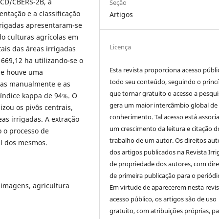
CCD/CBERS-2B, a
Seção
entação e a classificação
Artigos
irrigadas apresentaram-se
do culturas agrícolas em
Licença
tais das áreas irrigadas
669,12 ha utilizando-se o
Esta revista proporciona acesso públi
ue houve uma
todo seu conteúdo, seguindo o princí
adas manualmente e as
que tornar gratuito o acesso a pesqui
índice kappa de 94%. O
gera um maior intercâmbio global de
zou os pivôs centrais,
conhecimento. Tal acesso está associ
eas irrigadas. A extração
um crescimento da leitura e citação d
do o processo de
trabalho de um autor. Os direitos aut
al dos mesmos.
dos artigos publicados na Revista Irri
de propriedade dos autores, com dire
de primeira publicação para o periódi
imagens, agricultura
Em virtude de aparecerem nesta revis
acesso público, os artigos são de uso
gratuito, com atribuições próprias, p