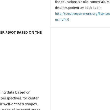
fins educacionais e não-comerciais. M
detalhes podem ser obtidos em
http://creativecommons.org/license
nc-nd/4.0
TER PIVOT BASED ON THE
sing data based on
erspectives for center
eir well-defined shapes.
 maps of irrigated areas