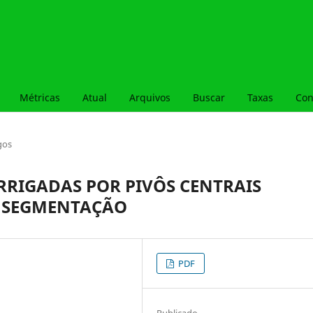
Métricas
Atual
Arquivos
Buscar
Taxas
Con
gos
IRRIGADAS POR PIVÔS CENTRAIS
A SEGMENTAÇÃO
PDF
Publicado