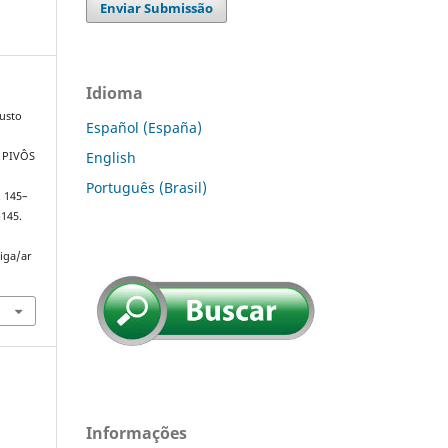
Enviar Submissão
Idioma
usto
Español (España)
English
 PIVÔS
Português (Brasil)
p. 145–
p145.
riga/ar
Informações