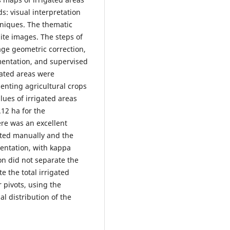
s: visual interpretation
hniques. The thematic
te images. The steps of
age geometric correction,
gmentation, and supervised
igated areas were
enting agricultural crops
alues of irrigated areas
12 ha for the
re was an excellent
ted manually and the
entation, with kappa
n did not separate the
e the total irrigated
r pivots, using the
l distribution of the