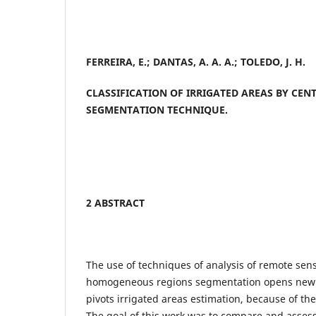
FERREIRA, E.; DANTAS, A. A. A.; TOLEDO, J. H.
CLASSIFICATION OF IRRIGATED AREAS BY CEN
SEGMENTATION TECHNIQUE.
2 ABSTRACT
The use of techniques of analysis of remote sen
homogeneous regions segmentation opens new p
pivots irrigated areas estimation, because of th
The goal of this work was to compare and assess