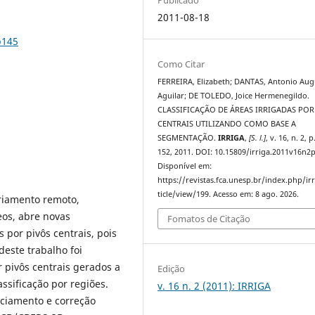
2011-08-18
p145
Como Citar
FERREIRA, Elizabeth; DANTAS, Antonio Aug
Aguilar; DE TOLEDO, Joice Hermenegildo.
CLASSIFICAÇÃO DE ÁREAS IRRIGADAS POR
CENTRAIS UTILIZANDO COMO BASE A
SEGMENTAÇÃO.
IRRIGA
,
[S. l.]
, v. 16, n. 2, 
152, 2011. DOI: 10.15809/irriga.2011v16n2
Disponível em:
https://revistas.fca.unesp.br/index.php/ir
ticle/view/199. Acesso em: 8 ago. 2026.
riamento remoto,
os, abre novas
Fomatos de Citação
 por pivôs centrais, pois
este trabalho foi
 pivôs centrais gerados a
Edição
assificação por regiões.
v. 16 n. 2 (2011): IRRIGA
nciamento e correção