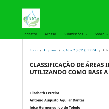
Cadastro
Acesso
Submissões
Sobre
Início
/
Arquivos
/
v. 16 n. 2 (2011): IRRIGA
/
Arti
CLASSIFICAÇÃO DE ÁREAS 
UTILIZANDO COMO BASE 
Elizabeth Ferreira
Antonio Augusto Aguilar Dantas
Joice Hermenegildo de Toledo