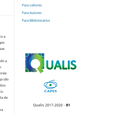
Para Leitores
Para Autores
Para Bibliotecários
co a
pio
sas
ado a
o
orais
ga são
itos
co.
ta de
Qualis 2017-2020 -
B1
ara