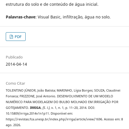
estrutura do solo e de conteúdo de água inicial.
Palavras-chave
: Visual Basic, infiltração, água no solo.
PDF
Publicado
2014-04-14
Como Citar
TOLENTINO JÚNIOR, João Batista; MARINHO, Lígia Borges; SOUZA, Claudinei
Fonseca; FRIZZONE, José Antonio. DESENVOLVIMENTO DE UM MODELO
NUMÉRICO PARA MODELAGEM DO BULBO MOLHADO EM IRRIGAÇÃO POR
GOTEJAMENTO.
IRRIGA
,
[S. l.]
, v. 1, n. 1, p. 11–20, 2014. DOI:
10.15809/irriga.2014v1n1p11. Disponível em:
https://revistas.fca.unesp.br/index.php/irriga/article/view/1696. Acesso em: 8
ago. 2026.