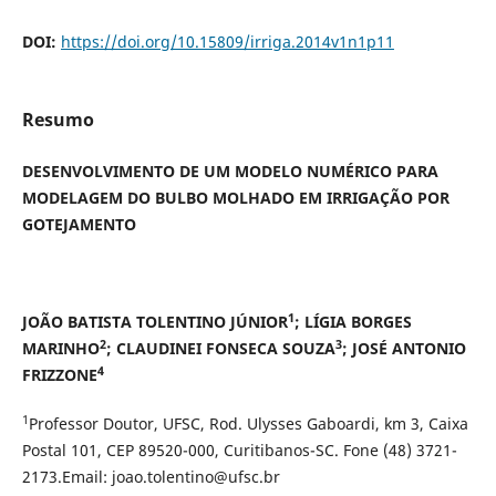
DOI:
https://doi.org/10.15809/irriga.2014v1n1p11
Resumo
DESENVOLVIMENTO DE UM MODELO NUMÉRICO PARA
MODELAGEM DO BULBO MOLHADO EM IRRIGAÇÃO POR
GOTEJAMENTO
1
JOÃO BATISTA TOLENTINO JÚNIOR
; LÍGIA BORGES
2
3
MARINHO
; CLAUDINEI FONSECA SOUZA
; JOSÉ ANTONIO
4
FRIZZONE
1
Professor Doutor, UFSC, Rod. Ulysses Gaboardi, km 3, Caixa
Postal 101, CEP 89520-000, Curitibanos-SC. Fone (48) 3721-
2173.Email: joao.tolentino@ufsc.br