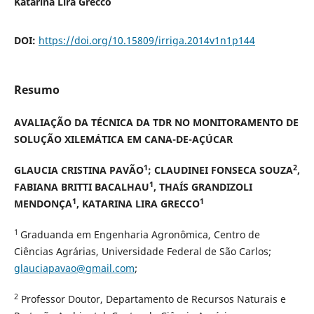
Katarina Lira Grecco
DOI:
https://doi.org/10.15809/irriga.2014v1n1p144
Resumo
AVALIAÇÃO DA TÉCNICA DA TDR NO MONITORAMENTO DE
SOLUÇÃO XILEMÁTICA EM CANA-DE-AÇÚCAR
1
2
GLAUCIA CRISTINA
PAVÃO
; CLAUDINEI FONSECA SOUZA
,
1
FABIANA BRITTI BACALHAU
, THAÍS GRANDIZOLI
1
1
MENDONÇA
, KATARINA LIRA GRECCO
1
Graduanda em Engenharia Agronômica, Centro de
Ciências Agrárias, Universidade Federal de São Carlos;
glauciapavao@gmail.com
;
2
Professor Doutor, Departamento de Recursos Naturais e