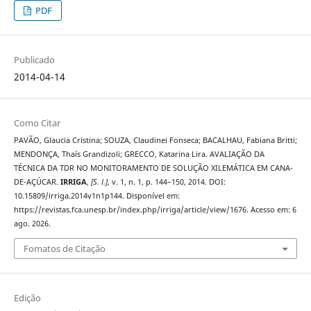
PDF
Publicado
2014-04-14
Como Citar
PAVÃO, Glaucia Cristina; SOUZA, Claudinei Fonseca; BACALHAU, Fabiana Britti;
MENDONÇA, Thaís Grandizoli; GRECCO, Katarina Lira. AVALIAÇÃO DA
TÉCNICA DA TDR NO MONITORAMENTO DE SOLUÇÃO XILEMÁTICA EM CANA-
DE-AÇÚCAR.
IRRIGA
,
[S. l.]
, v. 1, n. 1, p. 144–150, 2014. DOI:
10.15809/irriga.2014v1n1p144. Disponível em:
https://revistas.fca.unesp.br/index.php/irriga/article/view/1676. Acesso em: 6
ago. 2026.
Fomatos de Citação
Edição