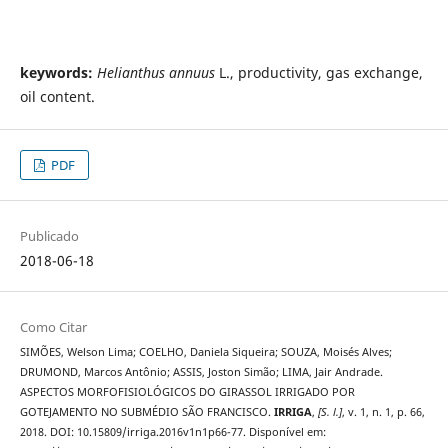
keywords:
Helianthus annuus
L.,
productivity, gas exchange,
oil content.
PDF
Publicado
2018-06-18
Como Citar
SIMÕES, Welson Lima; COELHO, Daniela Siqueira; SOUZA, Moisés Alves;
DRUMOND, Marcos Antônio; ASSIS, Joston Simão; LIMA, Jair Andrade.
ASPECTOS MORFOFISIOLÓGICOS DO GIRASSOL IRRIGADO POR
GOTEJAMENTO NO SUBMÉDIO SÃO FRANCISCO.
IRRIGA
,
[S. l.]
, v. 1, n. 1, p. 66,
2018. DOI: 10.15809/irriga.2016v1n1p66-77. Disponível em: