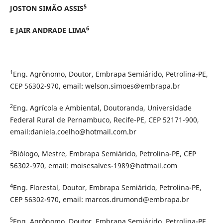
5
JOSTON SIMÃO ASSIS
6
E JAIR ANDRADE LIMA
1
Eng. Agrônomo, Doutor, Embrapa Semiárido, Petrolina-PE,
CEP 56302-970, email: welson.simoes@embrapa.br
2
Eng. Agrícola e Ambiental, Doutoranda, Universidade
Federal Rural de Pernambuco, Recife-PE, CEP 52171-900,
email:daniela.coelho@hotmail.com.br
3
Biólogo, Mestre, Embrapa Semiárido, Petrolina-PE, CEP
56302-970, email: moisesalves-1989@hotmail.com
4
Eng. Florestal, Doutor, Embrapa Semiárido, Petrolina-PE,
CEP 56302-970, email: marcos.drumond@embrapa.br
5
Eng. Agrônomo, Doutor, Embrapa Semiárido, Petrolina-PE,