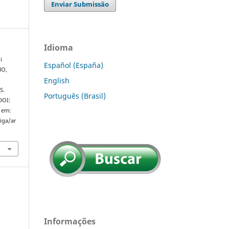
Enviar Submissão
Idioma
i
Español (España)
HO,
English
S.
Português (Brasil)
 DOI:
 em:
riga/ar
Informações