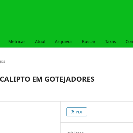
Métricas
Atual
Arquivos
Buscar
Taxas
Con
gos
UCALIPTO EM GOTEJADORES
PDF
Publicado