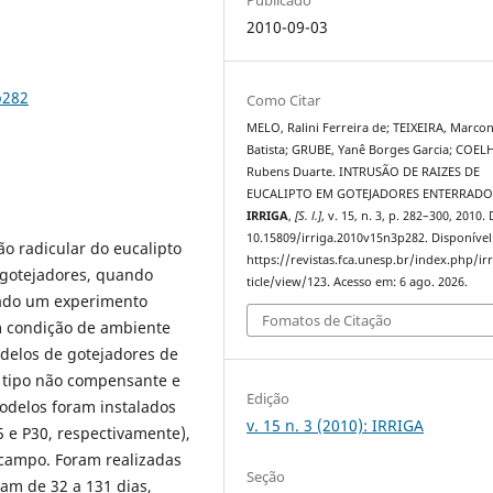
2010-09-03
p282
Como Citar
MELO, Ralini Ferreira de; TEIXEIRA, Marcon
Batista; GRUBE, Yanê Borges Garcia; COEL
Rubens Duarte. INTRUSÃO DE RAIZES DE
EUCALIPTO EM GOTEJADORES ENTERRADO
IRRIGA
,
[S. l.]
, v. 15, n. 3, p. 282–300, 2010.
10.15809/irriga.2010v15n3p282. Disponível
ão radicular do eucalipto
https://revistas.fca.unesp.br/index.php/ir
 gotejadores, quando
ticle/view/123. Acesso em: 6 ago. 2026.
izado um experimento
Fomatos de Citação
m condição de ambiente
delos de gotejadores de
o tipo não compensante e
Edição
odelos foram instalados
v. 15 n. 3 (2010): IRRIGA
 e P30, respectivamente),
campo. Foram realizadas
Seção
ram de 32 a 131 dias,