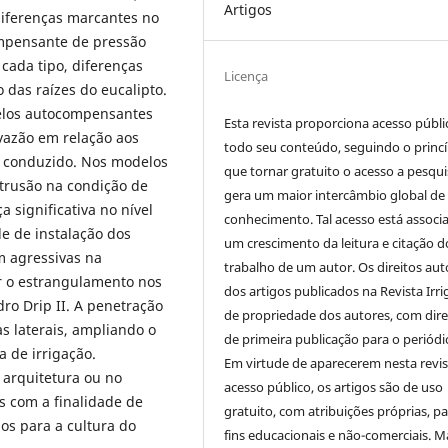
Artigos
diferenças marcantes no
mpensante de pressão
cada tipo, diferenças
Licença
o das raízes do eucalipto.
delos autocompensantes
Esta revista proporciona acesso públi
vazão em relação aos
todo seu conteúdo, seguindo o princí
 conduzido. Nos modelos
que tornar gratuito o acesso a pesqui
ntrusão na condição de
gera um maior intercâmbio global de
 significativa no nível
conhecimento. Tal acesso está associ
e de instalação dos
um crescimento da leitura e citação d
m agressivas na
trabalho de um autor. Os direitos aut
r o estrangulamento nos
dos artigos publicados na Revista Irri
ro Drip II. A penetração
de propriedade dos autores, com dire
s laterais, ampliando o
de primeira publicação para o periódi
a de irrigação.
Em virtude de aparecerem nesta revis
arquitetura ou no
acesso público, os artigos são de uso
 com a finalidade de
gratuito, com atribuições próprias, p
os para a cultura do
fins educacionais e não-comerciais. M