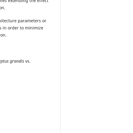
lines extending the effect
on.
itecture parameters or
s in order to minimize
ion.
yptus grandis
vs.