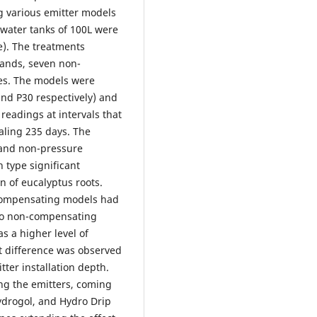
ng various emitter models
 water tanks of 100L were
e). The treatments
rands, seven non-
es. The models were
and P30 respectively) and
 readings at intervals that
aling 235 days. The
 and non-pressure
 type significant
on of eucalyptus roots.
f-compensating models had
 to non-compensating
s a higher level of
nt difference was observed
itter installation depth.
ng the emitters, coming
ydrogol, and Hydro Drip