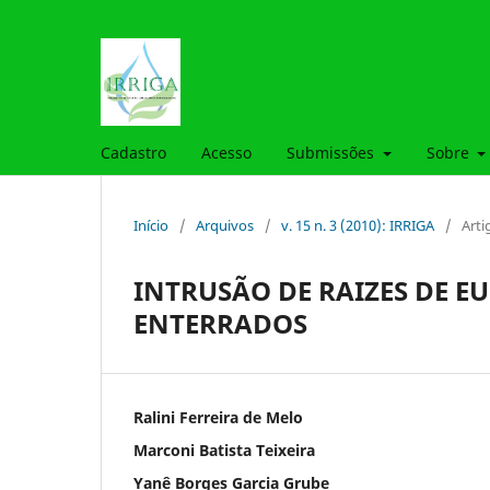
Cadastro
Acesso
Submissões
Sobre
Início
/
Arquivos
/
v. 15 n. 3 (2010): IRRIGA
/
Arti
INTRUSÃO DE RAIZES DE E
ENTERRADOS
Ralini Ferreira de Melo
Marconi Batista Teixeira
Yanê Borges Garcia Grube