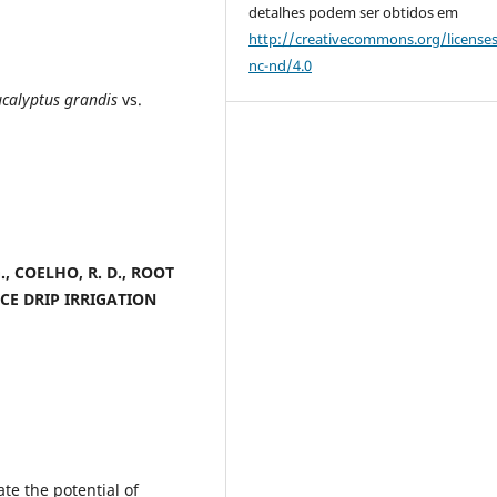
detalhes podem ser obtidos em
http://creativecommons.org/license
nc-nd/4.0
ucalyptus grandis
vs.
G., COELHO, R. D., ROOT
CE DRIP IRRIGATION
te the potential of