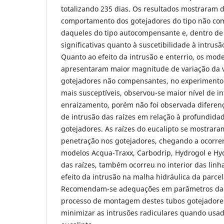
totalizando 235 dias. Os resultados mostraram 
comportamento dos gotejadores do tipo não co
daqueles do tipo autocompensante e, dentro de 
significativas quanto à suscetibilidade à intrusã
Quanto ao efeito da intrusão e enterrio, os mo
apresentaram maior magnitude de variação da 
gotejadores não compensantes, no experimento
mais susceptíveis, observou-se maior nível de i
enraizamento, porém não foi observada diferença
de intrusão das raízes em relação à profundidad
gotejadores. As raízes do eucalipto se mostrara
penetração nos gotejadores, chegando a ocorre
modelos Acqua-Traxx, Carbodrip, Hydrogol e Hyd
das raízes, também ocorreu no interior das linha
efeito da intrusão na malha hidráulica da parcel
Recomendam-se adequações em parâmetros da 
processo de montagem destes tubos gotejadores
minimizar as intrusões radiculares quando usad