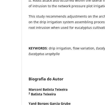
II. Roots attack also occurred within the lateral 
of intrusion to the network pressure plot irrigati
This study recommends adjustments on the arch
on the drip irrigation system assembling proces
root intrusion when used for eucalyptus cultivat
KEYWORDS
: drip irrigation, flow variation,
Eucal
Eucalyptus urophylla
Biografia do Autor
Marconi Batista Teixeira
2
Batista Teixeira
Yanê Borges Garcia Grube