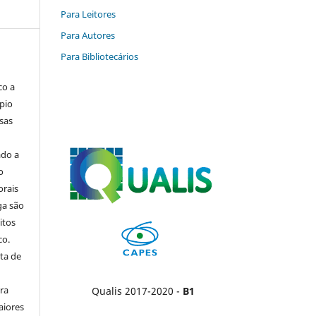
Para Leitores
Para Autores
Para Bibliotecários
co a
pio
sas
ado a
o
orais
ga são
itos
co.
ta de
ara
Qualis 2017-2020 -
B1
aiores