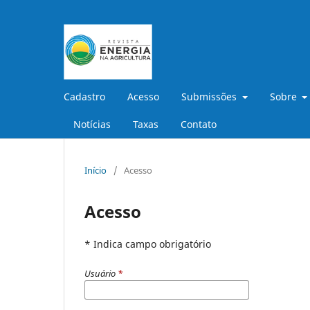
Cadastro
Acesso
Submissões
Sobre
Notícias
Taxas
Contato
Início
/
Acesso
Acesso
* Indica campo obrigatório
Usuário
*