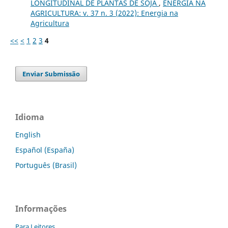
LONGITUDINAL DE PLANTAS DE SOJA
,
ENERGIA NA
AGRICULTURA: v. 37 n. 3 (2022): Energia na
Agricultura
<<
<
1
2
3
4
Enviar Submissão
Idioma
English
Español (España)
Português (Brasil)
Informações
Para Leitores