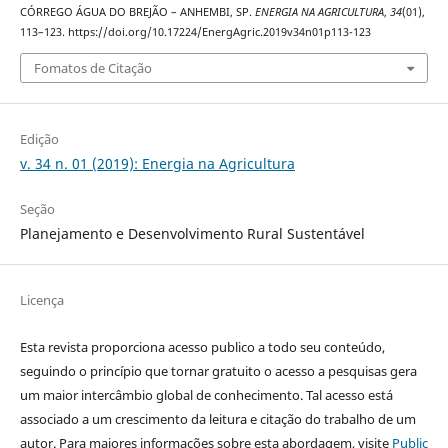
CÓRREGO ÁGUA DO BREJÃO – ANHEMBI, SP.
ENERGIA NA AGRICULTURA
,
34
(01),
113–123. https://doi.org/10.17224/EnergAgric.2019v34n01p113-123
Fomatos de Citação
Edição
v. 34 n. 01 (2019): Energia na Agricultura
Seção
Planejamento e Desenvolvimento Rural Sustentável
Licença
Esta revista proporciona acesso publico a todo seu conteúdo,
seguindo o princípio que tornar gratuito o acesso a pesquisas gera
um maior intercâmbio global de conhecimento. Tal acesso está
associado a um crescimento da leitura e citação do trabalho de um
autor. Para maiores informações sobre esta abordagem, visite
Public