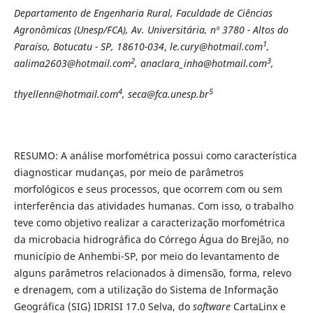
Departamento de Engenharia Rural, Faculdade de Ciências
Agronômicas (Unesp/FCA), Av. Universitária, nº 3780 - Altos do
1
Paraíso, Botucatu - SP, 18610-034
,
le.cury@hotmail.com
,
2
3
aalima2603@hotmail.com
, anaclara_inha@hotmail.com
,
4
5
thyellenn@hotmail.com
, seca@fca.unesp.br
RESUMO: A análise morfométrica possui como característica
diagnosticar mudanças, por meio de parâmetros
morfológicos e seus processos, que ocorrem com ou sem
interferência das atividades humanas. Com isso, o trabalho
teve como objetivo realizar a caracterização morfométrica
da microbacia hidrográfica do Córrego Água do Brejão, no
município de Anhembi-SP, por meio do levantamento de
alguns parâmetros relacionados à dimensão, forma, relevo
e drenagem, com a utilização do Sistema de Informação
Geográfica (SIG) IDRISI 17.0 Selva, do
software
CartaLinx e