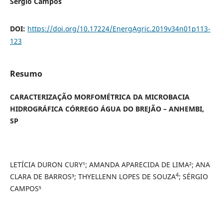
Sérgio Campos
DOI:
https://doi.org/10.17224/EnergAgric.2019v34n01p113-
123
Resumo
CARACTERIZAÇÃO MORFOMÉTRICA DA MICROBACIA
HIDROGRÁFICA CÓRREGO ÁGUA DO BREJÃO – ANHEMBI,
SP
LETÍCIA DURON CURY¹; AMANDA APARECIDA DE LIMA²; ANA
4
CLARA DE BARROS³; THYELLENN LOPES DE SOUZA
; SÉRGIO
CAMPOS⁵