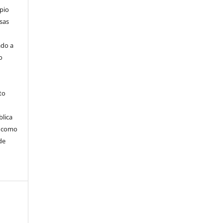
pio
sas
ado a
o
to
blica
m como
de