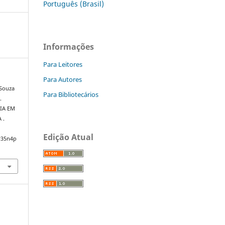
Português (Brasil)
Informações
Para Leitores
Para Autores
 Souza
Para Bibliotecários
.
IA EM
 .
Edição Atual
v35n4p