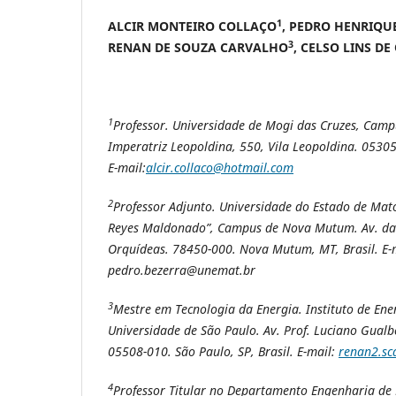
1
ALCIR MONTEIRO COLLAÇO
, PEDRO HENRIQU
3
RENAN DE SOUZA CARVALHO
,
CELSO LINS DE
1
Professor. Universidade de Mogi das Cruzes, Campu
Imperatriz Leopoldina, 550, Vila Leopoldina. 05305-
E-mail:
alcir.collaco@hotmail.com
2
Professor Adjunto. Universidade do Estado de Mat
Reyes Maldonado”, Campus de Nova Mutum. Av. das
Orquídeas. 78450-000. Nova Mutum, MT, Brasil. E-
pedro.bezerra@unemat.br
3
Mestre em Tecnologia da Energia. Instituto de Ene
Universidade de São Paulo. Av. Prof. Luciano Gualb
05508-010. São Paulo, SP, Brasil. E-mail:
renan2.s
4
Professor Titular no Departamento Engenharia de 