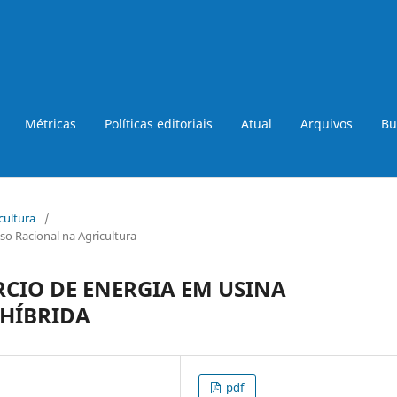
Métricas
Políticas editoriais
Atual
Arquivos
Bu
icultura
/
so Racional na Agricultura
CIO DE ENERGIA EM USINA
HÍBRIDA
pdf