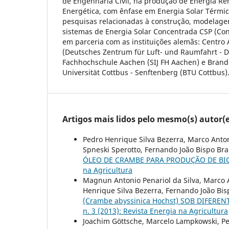
de Engenharia Civil, na produção de Energia Ren
Energética, com ênfase em Energia Solar Térmi
pesquisas relacionadas à construção, modelage
sistemas de Energia Solar Concentrada CSP (Con
em parceria com as instituições alemãs: Centro
(Deutsches Zentrum für Luft- und Raumfahrt - DLR
Fachhochschule Aachen (SIJ FH Aachen) e Bran
Universität Cottbus - Senftenberg (BTU Cottbus)
Artigos mais lidos pelo mesmo(s) autor(e
Pedro Henrique Silva Bezerra, Marco Anton
Spneski Sperotto, Fernando João Bispo Br
ÓLEO DE CRAMBE PARA PRODUÇÃO DE BI
na Agricultura
Magnun Antonio Penariol da Silva, Marco A
Henrique Silva Bezerra, Fernando João Bi
(Crambe abyssinica Hochst) SOB DIFERE
n. 3 (2013): Revista Energia na Agricultura
Joachim Göttsche, Marcelo Lampkowski, Ped