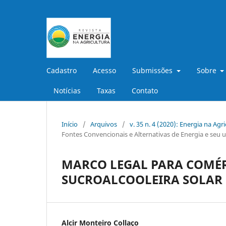
Cadastro
Acesso
Submissões
Sobre
Notícias
Taxas
Contato
Início
/
Arquivos
/
v. 35 n. 4 (2020): Energia na Agr
Fontes Convencionais e Alternativas de Energia e seu u
MARCO LEGAL PARA COMÉR
SUCROALCOOLEIRA SOLAR 
Alcir Monteiro Collaço