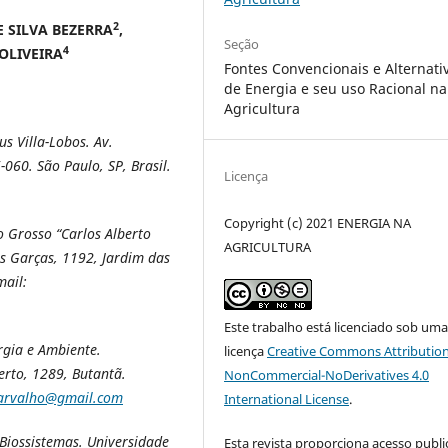
2
E SILVA BEZERRA
,
Seção
4
 OLIVEIRA
Fontes Convencionais e Alternati
de Energia e seu uso Racional na
Agricultura
s Villa-Lobos. Av.
060. São Paulo, SP, Brasil.
Licença
Copyright (c) 2021 ENERGIA NA
o Grosso “Carlos Alberto
AGRICULTURA
 Garças, 1192, Jardim das
mail:
Este trabalho está licenciado sob um
rgia e Ambiente.
licença
Creative Commons Attribution
erto, 1289, Butantã.
NonCommercial-NoDerivatives 4.0
carvalho@gmail.com
International License
.
Biossistemas. Universidade
Esta revista proporciona acesso publi