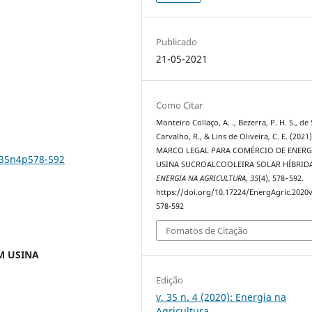
Publicado
21-05-2021
Como Citar
Monteiro Collaço, A. ., Bezerra, P. H. S., de
Carvalho, R., & Lins de Oliveira, C. E. (2021)
MARCO LEGAL PARA COMÉRCIO DE ENERG
v35n4p578-592
USINA SUCROALCOOLEIRA SOLAR HÍBRIDA
ENERGIA NA AGRICULTURA
,
35
(4), 578–592.
https://doi.org/10.17224/EnergAgric.2020
578-592
Fomatos de Citação
M USINA
Edição
v. 35 n. 4 (2020): Energia na
Agricultura