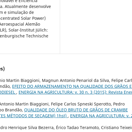
ovável e Eficiência
ca. Atualmente desenvolve
m e simulação de
centrated Solar Power)
 Aeroespacial Alemão
), Solar-Institut Jülich:
denburgische Technische
.
s)
io Martin Biaggioni, Magnun Antonio Penariol da Silva, Felipe Car
andão,
EFEITO DO ARMAZENAMENTO NA QUALIDADE DOS GRÃOS E
ODIESEL
,
ENERGIA NA AGRICULTURA: v. 30 n. 3 (2015): Revista Ene
ntonio Martin Biaggioni, Felipe Carlos Spneski Sperotto, Pedro
spo Brandão,
QUALIDADE DO ÓLEO BRUTO DE GRÃOS DE CRAMBE
NTES MÉTODOS DE SECAGEM) 1hst)
,
ENERGIA NA AGRICULTURA: v. 
ro Henrique Silva Bezerra, Érico Tadao Teramoto, Cristiano Teixei