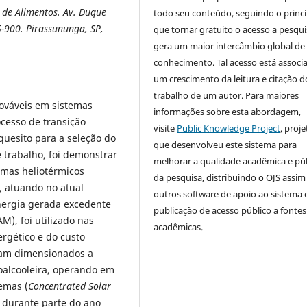
 de Alimentos. Av. Duque
todo seu conteúdo, seguindo o princí
-900. Pirassununga, SP,
que tornar gratuito o acesso a pesqui
gera um maior intercâmbio global de
conhecimento. Tal acesso está associ
um crescimento da leitura e citação d
trabalho de um autor. Para maiores
nováveis em sistemas
informações sobre esta abordagem,
ocesso de transição
visite
Public Knowledge Project
, proje
quesito para a seleção do
que desenvolveu este sistema para
e trabalho, foi demonstrar
melhorar a qualidade acadêmica e pú
mas heliotérmicos
da pesquisa, distribuindo o OJS assi
, atuando no atual
outros software de apoio ao sistema 
nergia gerada excedente
publicação de acesso público a fontes
M), foi utilizado nas
acadêmicas.
rgético e do custo
oram dimensionados a
oalcooleira, operando em
temas (
Concentrated Solar
 durante parte do ano