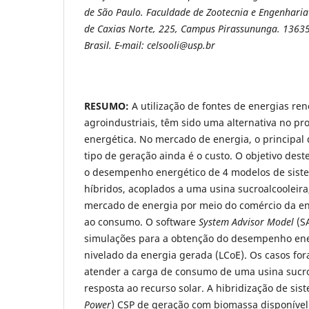
de São Paulo. Faculdade de Zootecnia e Engenharia
de Caxias Norte, 225, Campus Pirassununga. 13635
Brasil. E-mail: celsooli@usp.br
RESUMO:
A utilização de fontes de energias re
agroindustriais, têm sido uma alternativa no pr
energética. No mercado de energia, o principal 
tipo de geração ainda é o custo. O objetivo dest
o desempenho energético de 4 modelos de siste
híbridos, acoplados a uma usina sucroalcooleira
mercado de energia por meio do comércio da e
ao consumo. O software
System Advisor Model
(SA
simulações para a obtenção do desempenho ene
nivelado da energia gerada (LCoE). Os casos f
atender a carga de consumo de uma usina sucr
resposta ao recurso solar. A hibridização de sis
Power
) CSP de geração com biomassa disponível