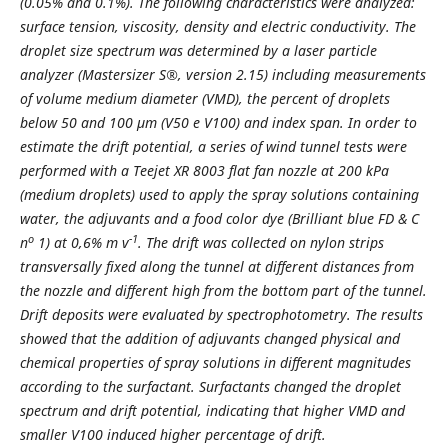
(0.05% and 0.1%). The following characteristics were analyzed:
surface tension, viscosity, density and electric conductivity. The
droplet size spectrum was determined by a laser particle
analyzer (Mastersizer S®, version 2.15) including measurements
of volume medium diameter (VMD), the percent of droplets
below 50 and 100
μ
m
(V50 e V100) and index span. In order to
estimate the drift potential, a series of wind tunnel tests were
performed with a Teejet XR 8003 flat fan nozzle at 200 kPa
(medium droplets) used to apply the spray solutions containing
water, the adjuvants and a food color dye (Brilliant blue FD & C
o
-1
n
1) at 0,6% m v
. The drift was collected on nylon strips
transversally fixed along the tunnel at different distances from
the nozzle and different high from the bottom part of the tunnel.
Drift deposits were evaluated by spectrophotometry. The results
showed that the addition of adjuvants changed physical and
chemical properties of spray solutions in different magnitudes
according to the surfactant. Surfactants changed the droplet
spectrum and drift potential, indicating that higher VMD and
smaller V100 induced higher percentage of drift.