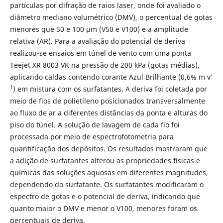
partículas por difração de raios laser, onde foi avaliado o
diâmetro mediano volumétrico (DMV), o percentual de gotas
menores que 50 e 100 μm (V50 e V100) e a amplitude
relativa (AR). Para a avaliação do potencial de deriva
realizou-se ensaios em túnel de vento com uma ponta
Teejet XR 8003 VK na pressão de 200 kPa (gotas médias),
-
aplicando caldas contendo corante Azul Brilhante (0,6% m v
1
) em mistura com os surfatantes. A deriva foi coletada por
meio de fios de polietileno posicionados transversalmente
ao fluxo de ar a diferentes distâncias da ponta e alturas do
piso do túnel. A solução de lavagem de cada fio foi
processada por meio de espectrofotometria para
quantificação dos depósitos. Os resultados mostraram que
a adição de surfatantes alterou as propriedades físicas e
químicas das soluções aquosas em diferentes magnitudes,
dependendo do surfatante. Os surfatantes modificaram o
espectro de gotas e o potencial de deriva, indicando que
quanto maior o DMV e menor o V100, menores foram os
percentuais de deriva.