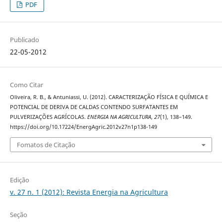
PDF
Publicado
22-05-2012
Como Citar
Oliveira, R. B., & Antuniassi, U. (2012). CARACTERIZAÇÃO FÍSICA E QUÍMICA E
POTENCIAL DE DERIVA DE CALDAS CONTENDO SURFATANTES EM
PULVERIZAÇÕES AGRÍCOLAS.
ENERGIA NA AGRICULTURA
,
27
(1), 138–149.
https://doi.org/10.17224/EnergAgric.2012v27n1p138-149
Fomatos de Citação
Edição
v. 27 n. 1 (2012): Revista Energia na Agricultura
Seção