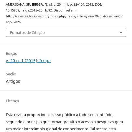
AMERICANA, SP.
IRRIGA
,
[S. l.]
, v. 20, n. 1, p. 92–104, 2015. DOI:
10.15809/irriga.2015v20n1p92. Disponível em:
http://revistas.fca.unesp.br/index.php/irriga/article/view/926. Acesso em: 7
ago. 2026.
Fomatos de Citação
Edição
v. 20 n. 1 (2015): Irriga
Seção
Artigos
Licença
Esta revista proporciona acesso público a todo seu conteúdo,
seguindo o princípio que tornar gratuito o acesso a pesquisas gera
um maior intercâmbio global de conhecimento. Tal acesso está