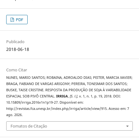
PDF
Publicado
2018-06-18
Como Citar
NUNES, MARIO SANTOS; ROBAINA, ADROALDO DIAS; PEITER, MARCIA XAVIER;
BRAGA, FABIANO DE VARGAS ARIGONY; PEREIRA, TONISMAR DOS SANTOS;
BUSKE, TAISE CRISTINE. RESPOSTA DA PRODUÇÃO DE SOJA À VARIABILIDADE
ESPACIAL SOB PIVÔ CENTRAL.
IRRIGA
,
[S. l.]
, v. 1, n. 1, p. 19, 2018. DOI:
10.15809/irriga.2016v1n1p19-27. Disponível em:
http://revistas.fca.unesp.br/index.php/irriga/article/view/915. Acesso em: 7
ago. 2026.
Fomatos de Citação