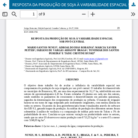
RESPOSTA DA PRODUÇÃO DE SOJA À VARIABILIDADE ESPACIAL SOB PIVÔ CENTRAL