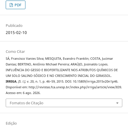
PDF
Publicado
2015-02-10
Como Citar
SÁ, Francisco Vanies Silva; MESQUITA, Evandro Franklin; COSTA, Jucimar
Dantas; BERTINO, Antônio Michael Pereira; ARAÚJO, Josinaldo Lopes.
INFLUÊNCIA DO GESSO E BIOFERTILIZANTE NOS ATRIBUTOS QUÍMICOS DE
UM SOLO SALINO-SÓDICO E NO CRESCIMENTO INICIAL DO GIRASSOL.
IRRIGA
,
[S. l.]
, v. 20, n. 1, p. 46–59, 2015. DOI: 10.15809/irriga.2015v20n1p46.
Disponível em: http://revistas.fca.unesp.br/index.php/irriga/article/view/839.
Acesso em: 6 ago. 2026.
Fomatos de Citação
Edição