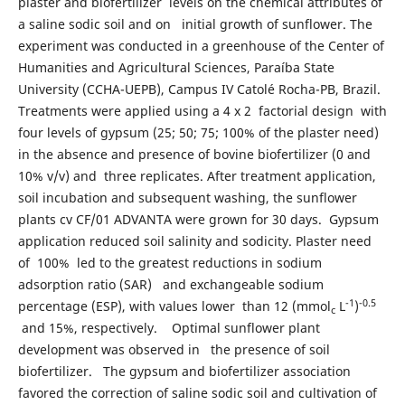
plaster and biofertilizer levels on the chemical attributes of
a saline sodic soil and on initial growth of sunflower. The
experiment was conducted in a greenhouse of the Center of
Humanities and Agricultural Sciences, Paraíba State
University (CCHA-UEPB), Campus IV Catolé Rocha-PB, Brazil.
Treatments were applied using a 4 x 2 factorial design with
four levels of gypsum (25; 50; 75; 100% of the plaster need)
in the absence and presence of bovine biofertilizer (0 and
10% v/v) and three replicates. After treatment application,
soil incubation and subsequent washing, the sunflower
plants cv CF/01 ADVANTA were grown for 30 days. Gypsum
application reduced soil salinity and sodicity. Plaster need
of 100% led to the greatest reductions in sodium
adsorption ratio (SAR) and exchangeable sodium
-1
-0.5
percentage (ESP), with values lower than 12 (mmol
L
)
c
and 15%, respectively. Optimal sunflower plant
development was observed in the presence of soil
biofertilizer. The gypsum and biofertilizer association
favored the correction of saline sodic soil and cultivation of