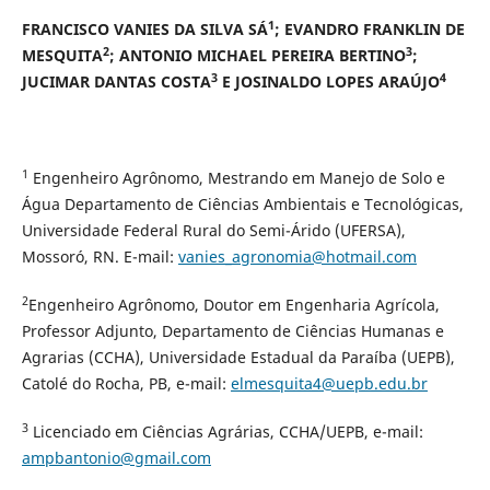
1
FRANCISCO VANIES DA SILVA SÁ
; EVANDRO FRANKLIN DE
2
3
MESQUITA
; ANTONIO MICHAEL PEREIRA BERTINO
;
3
4
JUCIMAR DANTAS COSTA
E JOSINALDO LOPES ARAÚJO
1
Engenheiro Agrônomo, Mestrando em Manejo de Solo e
Água Departamento de Ciências Ambientais e Tecnológicas,
Universidade Federal Rural do Semi-Árido (UFERSA),
Mossoró, RN. E-mail:
vanies_agronomia@hotmail.com
2
Engenheiro Agrônomo, Doutor em Engenharia Agrícola,
Professor Adjunto, Departamento de Ciências Humanas e
Agrarias (CCHA), Universidade Estadual da Paraíba (UEPB),
Catolé do Rocha, PB, e-mail:
elmesquita4@uepb.edu.br
3
Licenciado em Ciências Agrárias, CCHA/UEPB, e-mail:
ampbantonio@gmail.com