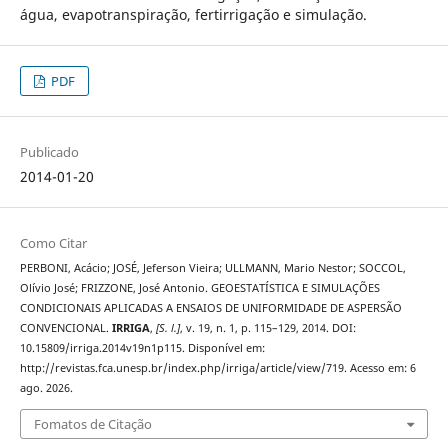
água, evapotranspiração, fertirrigação e simulação.
PDF
Publicado
2014-01-20
Como Citar
PERBONI, Acácio; JOSÉ, Jeferson Vieira; ULLMANN, Mario Nestor; SOCCOL,
Olívio José; FRIZZONE, José Antonio. GEOESTATÍSTICA E SIMULAÇÕES
CONDICIONAIS APLICADAS A ENSAIOS DE UNIFORMIDADE DE ASPERSÃO
CONVENCIONAL.
IRRIGA
,
[S. l.]
, v. 19, n. 1, p. 115–129, 2014. DOI:
10.15809/irriga.2014v19n1p115. Disponível em:
http://revistas.fca.unesp.br/index.php/irriga/article/view/719. Acesso em: 6
ago. 2026.
Fomatos de Citação