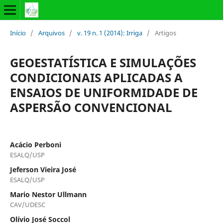
Início
/
Arquivos
/
v. 19 n. 1 (2014): Irriga
/
Artigos
GEOESTATÍSTICA E SIMULAÇÕES
CONDICIONAIS APLICADAS A
ENSAIOS DE UNIFORMIDADE DE
ASPERSÃO CONVENCIONAL
Acácio Perboni
ESALQ/USP
Jeferson Vieira José
ESALQ/USP
Mario Nestor Ullmann
CAV/UDESC
Olívio José Soccol