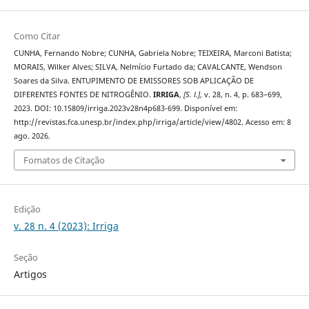
Como Citar
CUNHA, Fernando Nobre; CUNHA, Gabriela Nobre; TEIXEIRA, Marconi Batista;
MORAIS, Wilker Alves; SILVA, Nelmício Furtado da; CAVALCANTE, Wendson
Soares da Silva. ENTUPIMENTO DE EMISSORES SOB APLICAÇÃO DE
DIFERENTES FONTES DE NITROGÊNIO.
IRRIGA
,
[S. l.]
, v. 28, n. 4, p. 683–699,
2023. DOI: 10.15809/irriga.2023v28n4p683-699. Disponível em:
http://revistas.fca.unesp.br/index.php/irriga/article/view/4802. Acesso em: 8
ago. 2026.
Fomatos de Citação
Edição
v. 28 n. 4 (2023): Irriga
Seção
Artigos