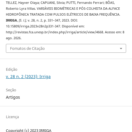
TELLEZ, Hayver Olaya; CAPUANI, Silvia; PUTTI, Fernando Ferrari; BÔAS,
Roberto Lyra Villas. VARIÁVEIS BIOMÉTRICAS E PÓS-COLHEITA DA ALFACE
HIDROPÔNICA TRATADA COM PULSOS ELÉTRICOS DE BAIXA FREQUÊNCIA.
IRRIGA
,
[S. l.]
, v. 28, n. 2, p. 331–347, 2023. DOI:
10.15809/irriga.2023v28n2p331-347. Disponível em:
http://revistas.fca.unesp.br/index.php/irriga/article/view/4668. Acesso em: 8
ago. 2026.
Fomatos de Citação
Edição
v. 28 n. 2 (2023): Irriga
Seção
Artigos
Licença
Copyright (c) 2023 IRRIGA