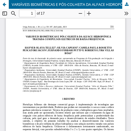
VARIÁVEIS BIOMÉTRICAS E PÓS-COLHEITA DA ALFACE HIDROPÔNICA TRATADA COM PULSOS ELÉTRICOS DE BAIXA FREQUÊNCIA