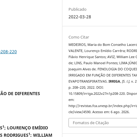
Publicado
2022-03-28
Como Citar
MEDEIROS, Maria do Bom Conselho Lacerd
p208-220
VALENTE, Lourenço Emídio Carréra; RODR
Flávio Henrique Santos; AVIZ, William Lee 
de; LINS, Paulo Manoel Pontes; LIMA JÚNI
Joaquim Alves de. FENOLOGIA DO COQUE
IRRIGADO EM FUNÇÃO DE DIFERENTES TA
EVAPOTRANSPIRATIVAS.
IRRIGA
,
[S. l.]
, v. 2
p. 208–220, 2022. DOI:
ÃO DE DIFERENTES
10.15809/irriga.2022v27n1p208-220. Dispon
em:
http://revistas.fca.unesp.br/index.php/irri
cle/view/4590. Acesso em: 6 ago. 2026.
Fomatos de Citação
1
S
; LOURENÇO EMÍDIO
1
OS RODRIGUES
; WILLIAM