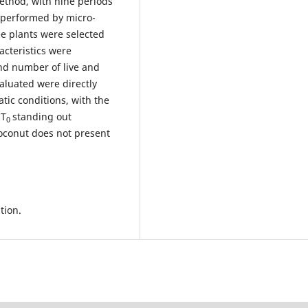
ethod, with nine periods
s performed by micro-
ee plants were selected
acteristics were
and number of live and
aluated were directly
tic conditions, with the
ET
standing out
0
 coconut does not present
tion.