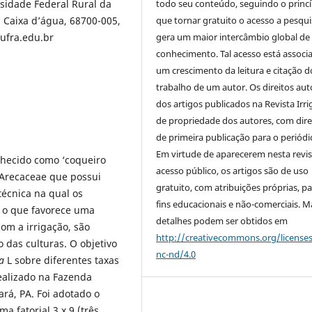
todo seu conteúdo, seguindo o princí
rsidade Federal Rural da
que tornar gratuito o acesso a pesqui
 Caixa d’água, 68700-005,
gera um maior intercâmbio global de
@ufra.edu.br
conhecimento. Tal acesso está associ
um crescimento da leitura e citação d
trabalho de um autor. Os direitos aut
dos artigos publicados na Revista Irri
de propriedade dos autores, com dire
de primeira publicação para o periódi
Em virtude de aparecerem nesta revis
hecido como ‘coqueiro
acesso público, os artigos são de uso
 Arecaceae que possui
gratuito, com atribuições próprias, p
técnica na qual os
fins educacionais e não-comerciais. M
o, o que favorece uma
detalhes podem ser obtidos em
om a irrigação, são
http://creativecommons.org/license
 das culturas. O objetivo
nc-nd/4.0
a
L sobre diferentes taxas
realizado na Fazenda
rá, PA. Foi adotado o
 fatorial 3 x 9 (três