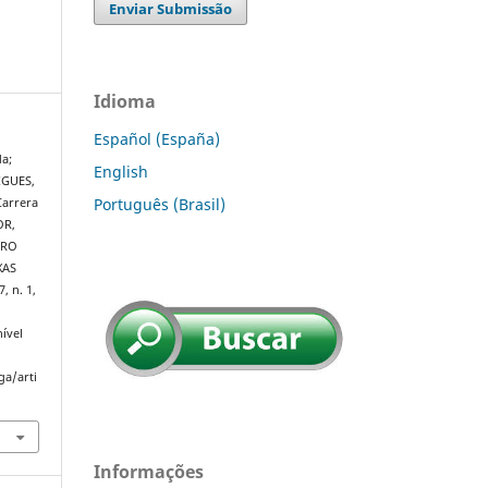
Enviar Submissão
Idioma
Español (España)
a;
English
IGUES,
Português (Brasil)
Carrera
OR,
IRO
XAS
7, n. 1,
ível
ga/arti
Informações