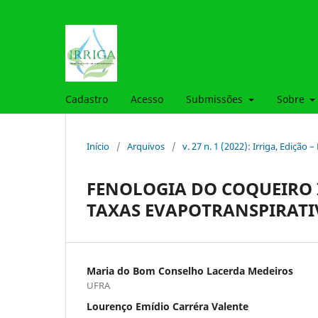
Cadastro
Acesso
Submissões
Sobre
Início
/
Arquivos
/
v. 27 n. 1 (2022): Irriga, Edição 
FENOLOGIA DO COQUEIRO 
TAXAS EVAPOTRANSPIRATI
Maria do Bom Conselho Lacerda Medeiros
UFRA
Lourenço Emídio Carréra Valente