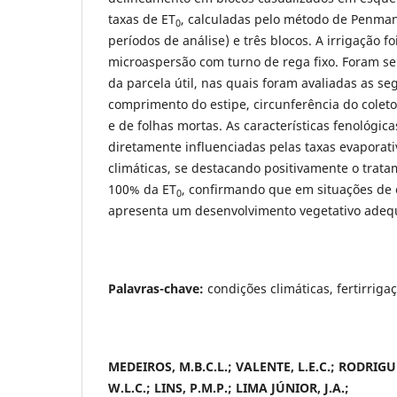
taxas de ET
, calculadas pelo método de Penma
0
períodos de análise) e três blocos. A irrigação fo
microaspersão com turno de rega fixo. Foram se
da parcela útil, nas quais foram avaliadas as seg
comprimento do estipe, circunferência do coleto
e de folhas mortas. As características fenológic
diretamente influenciadas pelas taxas evaporati
climáticas, se destacando positivamente o trat
100% da ET
, confirmando que em situações de 
0
apresenta um desenvolvimento vegetativo adeq
Palavras-chave:
condições climáticas, fertirrigaç
MEDEIROS, M.B.C.L.; VALENTE, L.E.C.; RODRIGUE
W.L.C.; LINS, P.M.P.; LIMA JÚNIOR, J.A.;