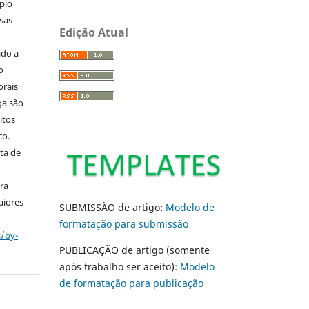
pio
sas
Edição Atual
ado a
o
orais
ga são
itos
co.
ta de
ara
aiores
SUBMISSÃO de artigo:
Modelo de
formatação para submissão
s/by-
PUBLICAÇÃO de artigo (somente
após trabalho ser aceito):
Modelo
de formatação para publicação