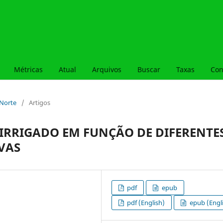
Métricas
Atual
Arquivos
Buscar
Taxas
Con
– Norte
/
Artigos
IRRIGADO EM FUNÇÃO DE DIFERENTE
VAS
pdf
epub
pdf (English)
epub (Engl