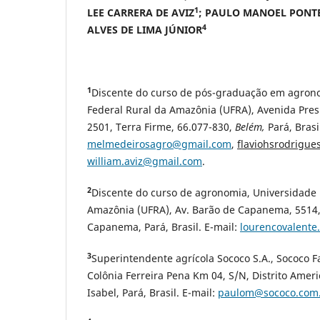
1
LEE CARRERA DE AVIZ
; PAULO MANOEL PONTE
4
ALVES DE LIMA JÚNIOR
1
Discente do curso de pós-graduação em agron
Federal Rural da Amazônia (UFRA), Avenida Pre
2501, Terra Firme, 66.077-830,
Belém
,
Pará, Brasil
melmedeirosagro@gmail.com
,
flaviohsrodrigu
william.aviz@gmail.com
.
2
Discente do curso de agronomia, Universidade 
Amazônia (UFRA), Av. Barão de Capanema, 5514,
Capanema, Pará, Brasil. E-mail:
lourencovalent
3
Superintendente agrícola Sococo S.A., Sococo 
Colônia Ferreira Pena Km 04, S/N, Distrito Amer
Isabel, Pará, Brasil. E-mail:
paulom@sococo.com