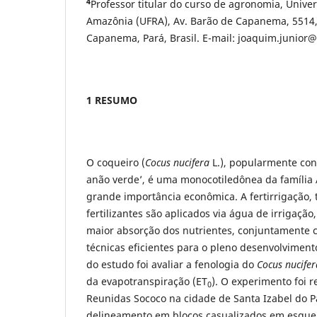
4
Professor titular do curso de agronomia, Unive
Amazônia (UFRA), Av. Barão de Capanema, 5514,
Capanema, Pará, Brasil. E-mail: joaquim.junior
1 RESUMO
O coqueiro (
Cocus nucifera
L.), popularmente con
anão verde’, é uma monocotiledônea da família
grande importância econômica. A fertirrigação, 
fertilizantes são aplicados via água de irrigaçã
maior absorção dos nutrientes, conjuntamente c
técnicas eficientes para o pleno desenvolvimento
do estudo foi avaliar a fenologia do
Cocus nucifer
da evapotranspiração (ET
). O experimento foi 
0
Reunidas Sococo na cidade de Santa Izabel do Pa
delineamento em blocos casualizados em esquema