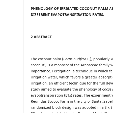
PHENOLOGY OF IRRIGATED COCONUT PALM AS
DIFFERENT EVAPOTRANSPIRATION RATES.
2 ABSTRACT
The coconut palm (
Cocus nucifera
L.), popularly 
coconut', is a monocot of the Arecaceae family 
importance. Fertigation, a technique in which fer
irrigation water, which favors a greater absorpti
irrigation, an efficient technique for the full de
study aimed to evaluate the phenology of
Cocus 
evapotranspiration (ET
) rates. The experiment
0
Reunidas Sococo Farm in the city of Santa Izabel
randomized block design was adopted in a 3 x 9 