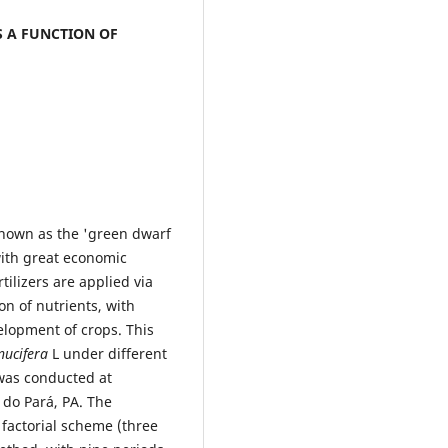
 A FUNCTION OF
known as the 'green dwarf
with great economic
tilizers are applied via
on of nutrients, with
velopment of crops. This
nucifera
L under different
 was conducted at
 do Pará, PA. The
factorial scheme (three