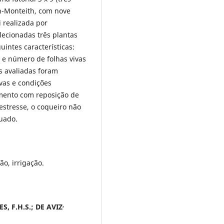
n-Monteith, com nove
i realizada por
lecionadas três plantas
uintes características:
 e número de folhas vivas
as avaliadas foram
vas e condições
amento com reposição de
estresse, o coqueiro não
uado.
ão, irrigação.
,
S, F.H.S.; DE AVIZ