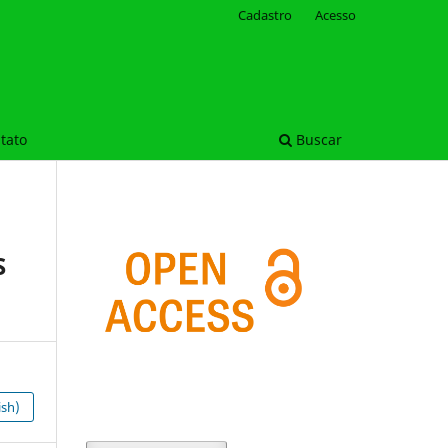
Cadastro
Acesso
tato
Buscar
S
ish)