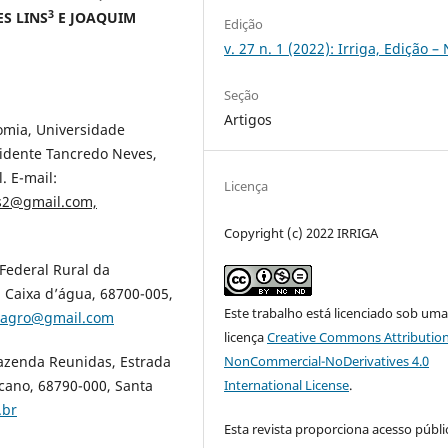
3
S LINS
E JOAQUIM
Edição
v. 27 n. 1 (2022): Irriga, Edição –
Seção
Artigos
omia, Universidade
sidente Tancredo Neves,
. E-mail:
Licença
es2@gmail.com,
Copyright (c) 2022 IRRIGA
Federal Rural da
 Caixa d’água, 68700-005,
Este trabalho está licenciado sob um
e.agro@gmail.com
licença
Creative Commons Attribution
NonCommercial-NoDerivatives 4.0
Fazenda Reunidas, Estrada
International License
.
icano, 68790-000, Santa
.br
Esta revista proporciona acesso públi