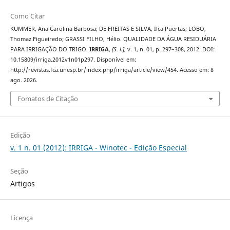
Como Citar
KUMMER, Ana Carolina Barbosa; DE FREITAS E SILVA, Ilca Puertas; LOBO,
Thomaz Figueiredo; GRASSI FILHO, Hélio. QUALIDADE DA ÁGUA RESIDUÁRIA
PARA IRRIGAÇÃO DO TRIGO.
IRRIGA
,
[S. l.]
, v. 1, n. 01, p. 297–308, 2012. DOI:
10.15809/irriga.2012v1n01p297. Disponível em:
http://revistas.fca.unesp.br/index.php/irriga/article/view/454. Acesso em: 8
ago. 2026.
Fomatos de Citação
Edição
v. 1 n. 01 (2012): IRRIGA - Winotec - Edição Especial
Seção
Artigos
Licença