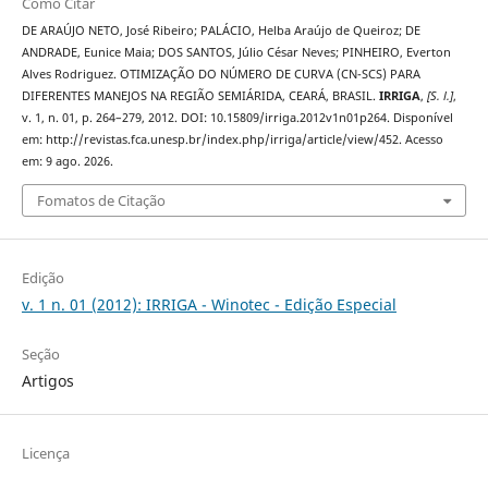
Como Citar
DE ARAÚJO NETO, José Ribeiro; PALÁCIO, Helba Araújo de Queiroz; DE
ANDRADE, Eunice Maia; DOS SANTOS, Júlio César Neves; PINHEIRO, Everton
Alves Rodriguez. OTIMIZAÇÃO DO NÚMERO DE CURVA (CN-SCS) PARA
DIFERENTES MANEJOS NA REGIÃO SEMIÁRIDA, CEARÁ, BRASIL.
IRRIGA
,
[S. l.]
,
v. 1, n. 01, p. 264–279, 2012. DOI: 10.15809/irriga.2012v1n01p264. Disponível
em: http://revistas.fca.unesp.br/index.php/irriga/article/view/452. Acesso
em: 9 ago. 2026.
Fomatos de Citação
Edição
v. 1 n. 01 (2012): IRRIGA - Winotec - Edição Especial
Seção
Artigos
Licença