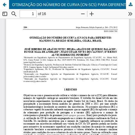
OTIMIZAÇÃO DO NÚMERO DE CURVA (CN-SCS) PARA DIFERENTES MANEJOS NA REGIÃO SEMIÁRIDA, CEARÁ, BRASIL