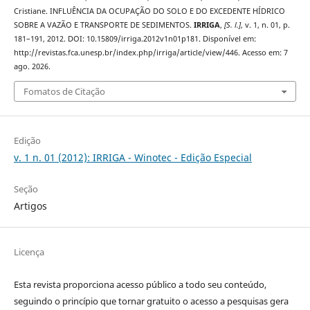
Cristiane. INFLUÊNCIA DA OCUPAÇÃO DO SOLO E DO EXCEDENTE HÍDRICO
SOBRE A VAZÃO E TRANSPORTE DE SEDIMENTOS.
IRRIGA
,
[S. l.]
, v. 1, n. 01, p.
181–191, 2012. DOI: 10.15809/irriga.2012v1n01p181. Disponível em:
http://revistas.fca.unesp.br/index.php/irriga/article/view/446. Acesso em: 7
ago. 2026.
Fomatos de Citação
Edição
v. 1 n. 01 (2012): IRRIGA - Winotec - Edição Especial
Seção
Artigos
Licença
Esta revista proporciona acesso público a todo seu conteúdo,
seguindo o princípio que tornar gratuito o acesso a pesquisas gera