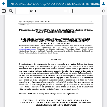
INFLUÊNCIA DA OCUPAÇÃO DO SOLO E DO EXCEDENTE HÍDRICO SOBRE A VAZÃO E TRANSPORTE DE SEDIMENTOS