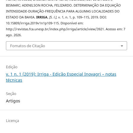
BISMARC; ADENILSON ROCHA, FELIZARDO. DETERMINAÇÃO DA EQUAÇÃO
INTENSIDADE-DURAÇÃO-FREQUÊNCIA PARA ALGUMAS LOCALIDADES DO
ESTADO DA BAHIA.
IRRIGA
,
[S. l.]
, v. 1, n. 1, p. 109–115, 2019. DOI:
10.15809/irriga.2019v1n1p109-115. Disponível em:
http://revistas.fca.unesp.br/index.php/irriga/article/view/3921. Acesso em: 7
ago. 2026.
Fomatos de Citação
Edição
v. 1 n. 1 (2019): Irriga - Edição Especial Inovagri – notas
técnicas
Seção
Artigos
Licença