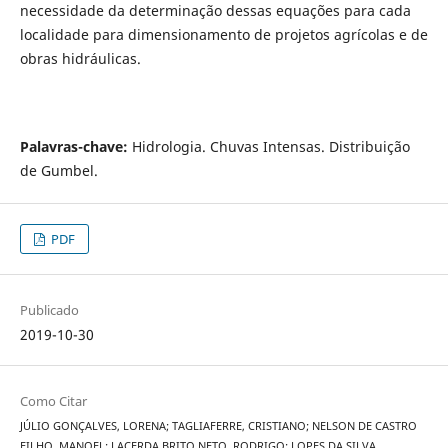
necessidade da determinação dessas equações para cada
localidade para dimensionamento de projetos agrícolas e de
obras hidráulicas.
Palavras-chave:
Hidrologia. Chuvas Intensas. Distribuição
de Gumbel.
PDF
Publicado
2019-10-30
Como Citar
JÚLIO GONÇALVES, LORENA; TAGLIAFERRE, CRISTIANO; NELSON DE CASTRO
FILHO, MANOEL; LACERDA BRITO NETO, RODRIGO; LOPES DA SILVA,