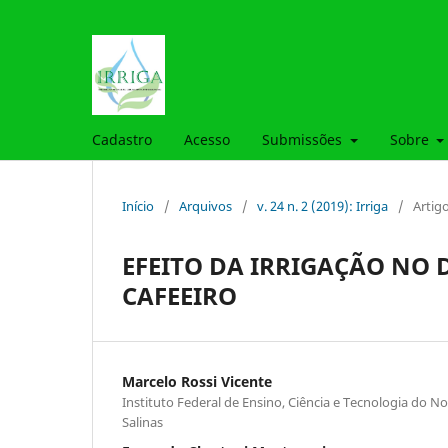
Cadastro
Acesso
Submissões
Sobre
Início
/
Arquivos
/
v. 24 n. 2 (2019): Irriga
/
Artig
EFEITO DA IRRIGAÇÃO NO
CAFEEIRO
Marcelo Rossi Vicente
Instituto Federal de Ensino, Ciência e Tecnologia do N
Salinas