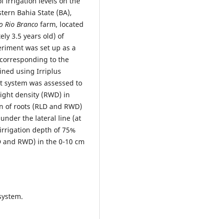
f irrigation levels on the
stern Bahia State (BA),
o Rio Branco
farm, located
ely 3.5 years old) of
eriment was set up as a
corresponding to the
ined using Irriplus
oot system was assessed to
ight density (RWD) in
on of roots (RLD and RWD)
nder the lateral line (at
irrigation depth of 75%
D and RWD) in the 0-10 cm
 system.