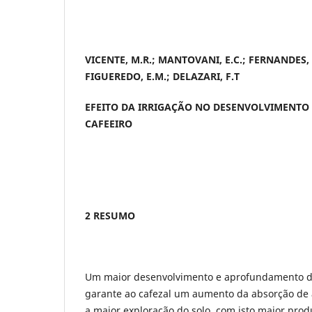
VICENTE, M.R.; MANTOVANI, E.C.; FERNANDES, A.
FIGUEREDO, E.M.; DELAZARI, F.T
EFEITO DA IRRIGAÇÃO NO DESENVOLVIMENTO
CAFEEIRO
2 RESUMO
Um maior desenvolvimento e aprofundamento do
garante ao cafezal um aumento da absorção de 
a maior exploração do solo, com isto maior prod