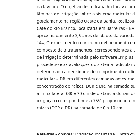
da lavoura. O objetivo deste trabalho foi avaliar 
lâminas de irrigação sobre o sistema radicular d
gotejamento na região Oeste da Bahia. Realizou
Café do Rio Branco, localizada em Barreiras - BA
aproximadamente 3,5 anos de idade, da varieda
144. O experimento ocorreu no delineamento em
composto de 3 tratamentos, correspondentes à 
de irrigação determinada pelo software Irriplus.
procedeu-se às avaliações do sistema radicular d
determinada a densidade de comprimento radic
radicular – DR em diferentes camadas amostrad
concentração de raízes, DCR e DR, na camada sup
a linha lateral (30 e 70 cm de distância do ramo 
irrigação correspondente a 75% proporcionou m
raízes (DCR e DR) na camada de 0 a 10 cm.
Palavras - chaves:
Irrigação localizada,
Coffea ar