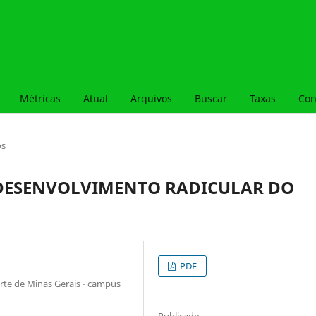
Métricas
Atual
Arquivos
Buscar
Taxas
Con
os
 DESENVOLVIMENTO RADICULAR DO
PDF
orte de Minas Gerais - campus
Publicado