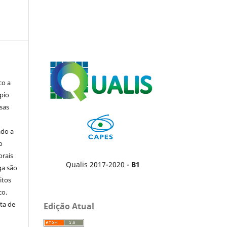
co a
pio
sas
ado a
o
orais
Qualis 2017-2020 -
B1
ga são
itos
co.
ta de
Edição Atual