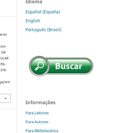
Idioma
Español (España)
English
Português (Brasil)
rardo
lson
O DA
CULAR
 378–
p378-
ga/arti
Informações
Para Leitores
Para Autores
Para Bibliotecários