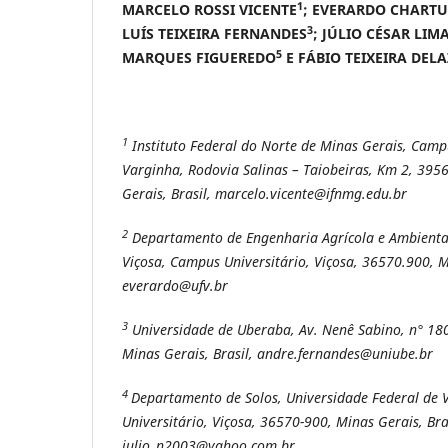
1
MARCELO ROSSI VICENTE
; EVERARDO CHART
3
LUÍS TEIXEIRA FERNANDES
; JÚLIO CÉSAR LIM
5
MARQUES FIGUEREDO
E FÁBIO TEIXEIRA DELA
1
Instituto Federal do Norte de Minas Gerais, Camp
Varginha, Rodovia Salinas – Taiobeiras, Km 2, 3956
Gerais, Brasil, marcelo.vicente@ifnmg.edu.br
2
Departamento de Engenharia Agrícola e Ambiental
Viçosa, Campus Universitário, Viçosa, 36570.900, Mi
everardo@ufv.br
3
Universidade de Uberaba, Av. Nenê Sabino, n° 18
Minas Gerais, Brasil, andre.fernandes@uniube.br
4
Departamento de Solos, Universidade Federal de 
Universitário, Viçosa, 36570-900, Minas Gerais, Bra
julio_n2003@yahoo.com.br