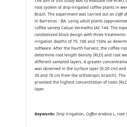
The aim of this study was to evaluate the effect o
root system of drip-irrigated coffee plants in we
Brazil. The experiment was carried out on
Café d
in Barreiras - BA, using adult plants (approximat
coffee variety Catuaí Vermelho IAC 144. The exp
randomized block design with three treatments 
irrigation depths of 75, 100 and 150% as determ
software. After the fourth harvest, the coffee r
determine root length density (RLD) and root we
different sampled layers. A greater concentrati
was observed in the surface layer (0-20 cm) and u
30 and 70 cm from the orthotropic branch). The 
provided the highest concentration of roots (RL
layer.
Keywords:
Drip irrigation,
Coffea arabica
L, root