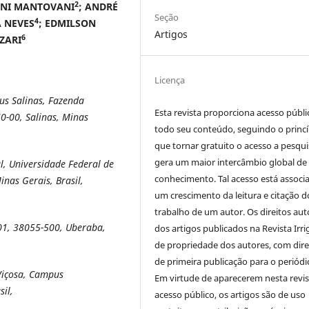
2
UNI MANTOVANI
; ANDRÉ
Seção
4
A NEVES
; EDMILSON
Artigos
6
ZARI
Licença
us Salinas, Fazenda
Esta revista proporciona acesso públi
0-00, Salinas, Minas
todo seu conteúdo, seguindo o princí
que tornar gratuito o acesso a pesqui
gera um maior intercâmbio global de
, Universidade Federal de
conhecimento. Tal acesso está associ
nas Gerais, Brasil,
um crescimento da leitura e citação d
trabalho de um autor. Os direitos aut
01, 38055-500, Uberaba,
dos artigos publicados na Revista Irri
de propriedade dos autores, com dire
de primeira publicação para o periódi
Viçosa, Campus
Em virtude de aparecerem nesta revis
sil,
acesso público, os artigos são de uso