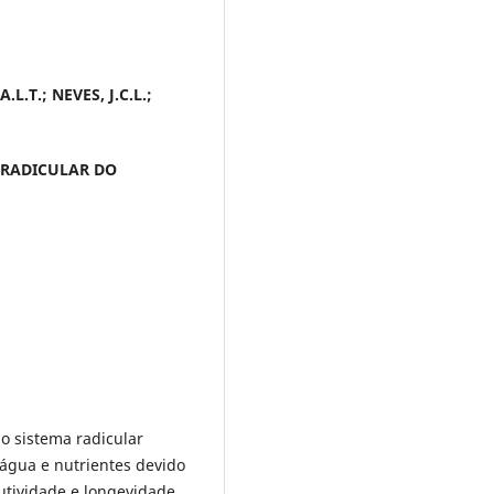
L.T.; NEVES, J.C.L.;
 RADICULAR DO
 sistema radicular
água e nutrientes devido
utividade e longevidade