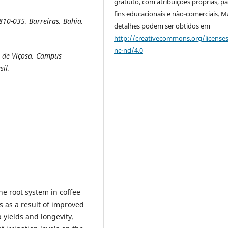
gratuito, com atribuições próprias, p
fins educacionais e não-comerciais. M
10-035, Barreiras, Bahia,
detalhes podem ser obtidos em
http://creativecommons.org/license
nc-nd/4.0
l de Viçosa, Campus
sil,
e root system in coffee
 as a result of improved
p yields and longevity.