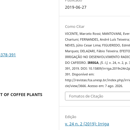
2019-06-27
Como Citar
VICENTE, Marcelo Rossi; MANTOVANI, Eve
Chartuni; FERNANDES, André Luís Teixeira;
NEVES, Júlio Cesar Lima; FIGUEREDO, Edmi
Marques; DELAZARI, Fábio Teixeira. EFEIT
p378-391
IRRIGAÇÃO NO DESENVOLVIMENTO RADI
DO CAFEEIRO.
IRRIGA
,
[S. l.]
, v. 24, n. 2, p.
391, 2019. DOI: 10.15809/irriga.2019v24n2
391. Disponível em:
http://revistas.fca.unesp.br/index.php/irri
cle/view/3666. Acesso em: 7 ago. 2026.
T OF COFFEE PLANTS
Fomatos de Citação
Edição
v. 24 n. 2 (2019): Irriga