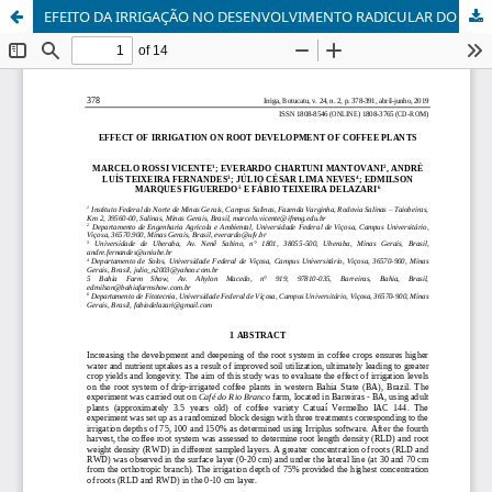
EFEITO DA IRRIGAÇÃO NO DESENVOLVIMENTO RADICULAR DO CAFEEIRO