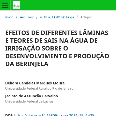
Início
/
Arquivos
/
v. 19 n. 1 (2014): Irriga
/
Artigos
EFEITOS DE DIFERENTES LÂMINAS
E TEORES DE SAIS NA ÁGUA DE
IRRIGAÇÃO SOBRE O
DESENVOLVIMENTO E PRODUÇÃO
DA BERINJELA
Débora Candeias Marques Moura
Universidade Federal Rural do Rio de Janeiro
Jacinto de Assunção Carvalho
Universidade Federal de Lavras
DOI:
https://doi.org/10.15809/irriga.2014v19n1p35