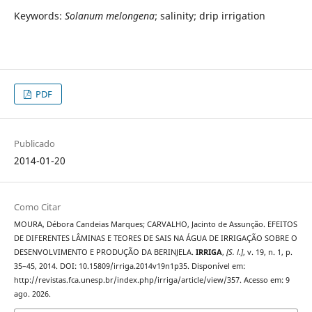
Keywords:
Solanum melongena
; salinity; drip irrigation
PDF
Publicado
2014-01-20
Como Citar
MOURA, Débora Candeias Marques; CARVALHO, Jacinto de Assunção. EFEITOS
DE DIFERENTES LÂMINAS E TEORES DE SAIS NA ÁGUA DE IRRIGAÇÃO SOBRE O
DESENVOLVIMENTO E PRODUÇÃO DA BERINJELA.
IRRIGA
,
[S. l.]
, v. 19, n. 1, p.
35–45, 2014. DOI: 10.15809/irriga.2014v19n1p35. Disponível em:
http://revistas.fca.unesp.br/index.php/irriga/article/view/357. Acesso em: 9
ago. 2026.