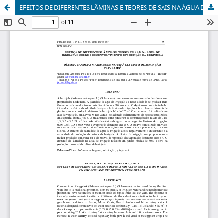
EFEITOS DE DIFERENTES LÂMINAS E TEORES DE SAIS NA ÁGUA DE IRRIGAÇÃO SOBRE O DESENVOLVIMENTO E PRODUÇÃO DA BERINJELA