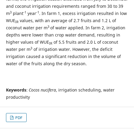
and coconut irrigation requirements ranged from 30 to 39
3
-1
-1
m
plant
year
. In farm 1, excess irrigation resulted in low
WUE
values, with an average of 2.7 fruits and 1.2 L of
IR
3
coconut water per m
of water applied. In farm 2, irrigation
depths were lower than crop water demand, resulting in
higher values of WUE
of 5.5 fruits and 2.0 L of coconut
IR
3
water per m
of irrigation water. However, the deficit
irrigation caused a significant reduction in the volume of
water of the fruits along the dry season.
Keywords
:
Cocos nucifera
, irrigation scheduling, water
productivity
PDF