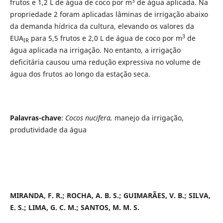
3
frutos e 1,2 L de água de coco por m
de água aplicada. Na
propriedade 2 foram aplicadas lâminas de irrigação abaixo
da demanda hídrica da cultura, elevando os valores da
3
EUA
para 5,5 frutos e 2,0 L de água de coco por m
de
IR
água aplicada na irrigação. No entanto, a irrigação
deficitária causou uma redução expressiva no volume de
água dos frutos ao longo da estação seca.
Palavras-chave
:
Cocos nucifera,
manejo da irrigação,
produtividade da água
MIRANDA, F. R.; ROCHA, A. B. S.; GUIMARÃES, V. B.; SILVA,
E. S.; LIMA, G. C. M.; SANTOS, M. M. S.