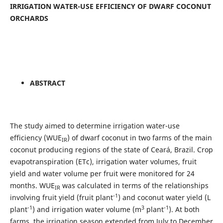
IRRIGATION WATER-USE EFFICIENCY OF DWARF COCONUT
ORCHARDS
ABSTRACT
The study aimed to determine irrigation water-use
efficiency (WUE
) of dwarf coconut in two farms of the main
IR
coconut producing regions of the state of Ceará, Brazil. Crop
evapotranspiration (ETc), irrigation water volumes, fruit
yield and water volume per fruit were monitored for 24
months. WUE
was calculated in terms of the relationships
IR
-1
involving fruit yield (fruit plant
) and coconut water yield (L
-1
3
-1
plant
) and irrigation water volume (m
plant
). At both
farms, the irrigation season extended from July to December