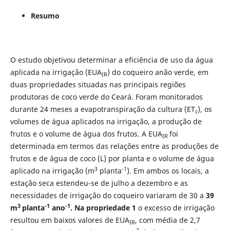
Resumo
O estudo objetivou determinar a eficiência de uso da água
aplicada na irrigação (EUA
) do coqueiro anão verde, em
IR
duas propriedades situadas nas principais regiões
produtoras de coco verde do Ceará. Foram monitorados
durante 24 meses a evapotranspiração da cultura (ET
), os
c
volumes de água aplicados na irrigação, a produção de
frutos e o volume de água dos frutos. A EUA
foi
IR
determinada em termos das relações entre as produções de
frutos e de água de coco (L) por planta e o volume de água
3
-1
aplicado na irrigação (m
planta
). Em ambos os locais, a
estação seca estendeu-se de julho a dezembro e as
necessidades de irrigação do coqueiro variaram de 30 a
39
3
-1
-1
m
planta
ano
. Na propriedade 1
o excesso de irrigação
resultou em baixos valores de EUA
, com média de 2,7
IR