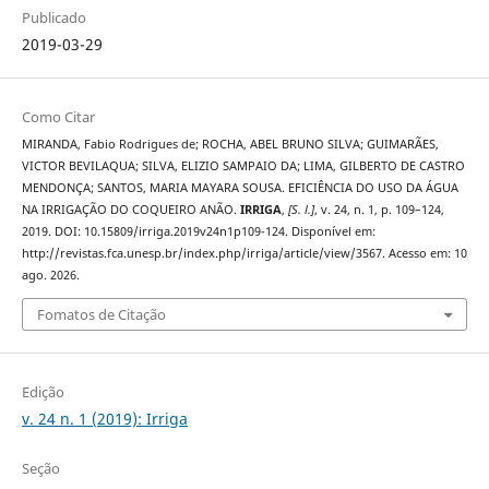
Publicado
2019-03-29
Como Citar
MIRANDA, Fabio Rodrigues de; ROCHA, ABEL BRUNO SILVA; GUIMARÃES,
VICTOR BEVILAQUA; SILVA, ELIZIO SAMPAIO DA; LIMA, GILBERTO DE CASTRO
MENDONÇA; SANTOS, MARIA MAYARA SOUSA. EFICIÊNCIA DO USO DA ÁGUA
NA IRRIGAÇÃO DO COQUEIRO ANÃO.
IRRIGA
,
[S. l.]
, v. 24, n. 1, p. 109–124,
2019. DOI: 10.15809/irriga.2019v24n1p109-124. Disponível em:
http://revistas.fca.unesp.br/index.php/irriga/article/view/3567. Acesso em: 10
ago. 2026.
Fomatos de Citação
Edição
v. 24 n. 1 (2019): Irriga
Seção