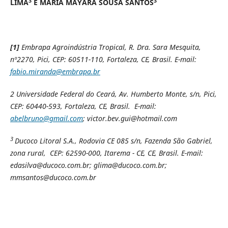
3
3
LIMA
E MARIA MAYARA SOUSA SANTOS
[1]
Embrapa Agroindústria Tropical, R. Dra. Sara Mesquita,
nº2270, Pici, CEP: 60511-110, Fortaleza, CE, Brasil. E-mail:
fabio.miranda@embrapa.br
2
Universidade Federal do Ceará, Av. Humberto Monte, s/n, Pici,
CEP: 60440-593, Fortaleza, CE, Brasil. E-mail:
abelbruno@gmail.com
; victor.bev.gui@hotmail.com
3
Ducoco Litoral S.A., Rodovia CE 085 s/n, Fazenda São Gabriel,
zona rural, CEP: 62590-000, Itarema - CE, CE, Brasil. E-mail:
edasilva@ducoco.com.br; glima@ducoco.com.br;
mmsantos@ducoco.com.br