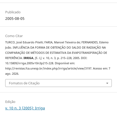
Publicado
2005-08-05
Como Citar
TURCO, José Eduardo Pitelli; FARIA, Manoel Teixeira de; FERNANDES, Edemo
João. INFLUÊNCIA DA FORMA DE OBTENÇÃO DO SALDO DE RADIAÇÃO NA
COMPARAÇÃO DE MÉTODOS DE ESTIMATIVA DA EVAPOTRANSPIRAÇÃO DE
REFERÊNCIA.
IRRIGA
,
[S. l.]
, v. 10, n. 3, p. 215–228, 2005. DOI:
10.15809/irriga.2005v10n3p215-228. Disponível em:
http://revistas.fca.unesp.br/index.php/irriga/article/view/3197. Acesso em: 7
ago. 2026.
Fomatos de Citação
Edição
v. 10 n. 3 (2005): Irriga