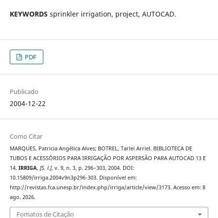
KEYWORDS
sprinkler irrigation, project, AUTOCAD.
PDF
Publicado
2004-12-22
Como Citar
MARQUES, Patricia Angélica Alves; BOTREL, Tarlei Arriel. BIBLIOTECA DE
TUBOS E ACESSÓRIOS PARA IRRIGAÇÃO POR ASPERSÃO PARA AUTOCAD 13 E
14.
IRRIGA
,
[S. l.]
, v. 9, n. 3, p. 296–303, 2004. DOI:
10.15809/irriga.2004v9n3p296-303. Disponível em:
http://revistas.fca.unesp.br/index.php/irriga/article/view/3173. Acesso em: 8
ago. 2026.
Fomatos de Citação