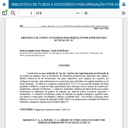
BIBLIOTECA DE TUBOS E ACESSÓRIOS PARA IRRIGAÇÃO POR ASPERSÃO PARA AUTOCAD 13 E 14