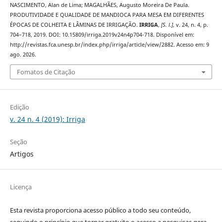
NASCIMENTO, Alan de Lima; MAGALHÃES, Augusto Moreira De Paula.
PRODUTIVIDADE E QUALIDADE DE MANDIOCA PARA MESA EM DIFERENTES
ÉPOCAS DE COLHEITA E LÂMINAS DE IRRIGAÇÃO.
IRRIGA
,
[S. l.]
, v. 24, n. 4, p.
704–718, 2019. DOI: 10.15809/irriga.2019v24n4p704-718. Disponível em:
http://revistas.fca.unesp.br/index.php/irriga/article/view/2882. Acesso em: 9
ago. 2026.
Fomatos de Citação
Edição
v. 24 n. 4 (2019): Irriga
Seção
Artigos
Licença
Esta revista proporciona acesso público a todo seu conteúdo,