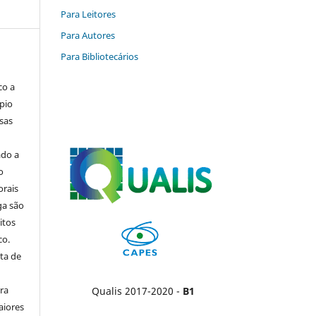
Para Leitores
Para Autores
Para Bibliotecários
co a
pio
sas
ado a
o
orais
ga são
itos
co.
ta de
ara
Qualis 2017-2020 -
B1
aiores