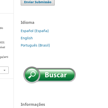
Enviar Submissão
Idioma
ldo
Español (España)
English
 DOI:
Português (Brasil)
ível
ga/arti
Informações