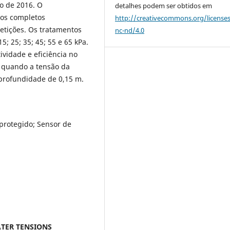
io de 2016. O
detalhes podem ser obtidos em
cos completos
http://creativecommons.org/license
etições. Os tratamentos
nc-nd/4.0
; 25; 35; 45; 55 e 65 kPa.
vidade e eficiência no
s quando a tensão da
 profundidade de 0,15 m.
protegido; Sensor de
ATER TENSIONS