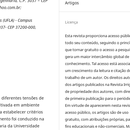
genharia, C.P. 3037 – CEP
Artigos
hoo.com.br;
as (UFLA) - Campus
Licença
037- CEP 37200-000,
Esta revista proporciona acesso públi
todo seu conteúdo, seguindo o princí
que tornar gratuito o acesso a pesqui
gera um maior intercâmbio global de
conhecimento. Tal acesso está associ
um crescimento da leitura e citação d
trabalho de um autor. Os direitos aut
dos artigos publicados na Revista Irri
de propriedade dos autores, com dire
e diferentes tensões de
de primeira publicação para o periódi
ultivada em ambiente
Em virtude de aparecerem nesta revis
 estabelecer critérios
acesso público, os artigos são de uso
mento foi conduzido na
gratuito, com atribuições próprias, p
ria da Universidade
fins educacionais e não-comerciais. M