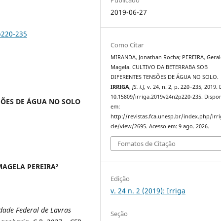
2019-06-27
p220-235
Como Citar
MIRANDA, Jonathan Rocha; PEREIRA, Gera
Magela. CULTIVO DA BETERRABA SOB
DIFERENTES TENSÕES DE ÁGUA NO SOLO.
IRRIGA
,
[S. l.]
, v. 24, n. 2, p. 220–235, 2019.
10.15809/irriga.2019v24n2p220-235. Dispon
SÕES DE ÁGUA NO SOLO
em:
http://revistas.fca.unesp.br/index.php/irri
cle/view/2695. Acesso em: 9 ago. 2026.
Fomatos de Citação
AGELA PEREIRA²
Edição
v. 24 n. 2 (2019): Irriga
dade Federal de Lavras
Seção