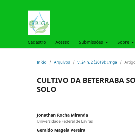
Cadastro
Acesso
Submissões
Sobre
Início
/
Arquivos
/
v. 24 n. 2 (2019): Irriga
/
Artig
CULTIVO DA BETERRABA SO
SOLO
Jonathan Rocha Miranda
Universidade Federal de Lavras
Geraldo Magela Pereira