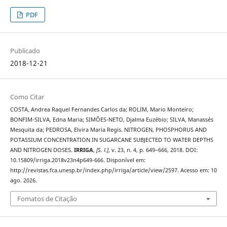
PDF
Publicado
2018-12-21
Como Citar
COSTA, Andrea Raquel Fernandes Carlos da; ROLIM, Mario Monteiro;
BONFIM-SILVA, Edna Maria; SIMÕES-NETO, Djalma Euzébio; SILVA, Manassés
Mesquita da; PEDROSA, Elvira Maria Regis. NITROGEN, PHOSPHORUS AND
POTASSIUM CONCENTRATION IN SUGARCANE SUBJECTED TO WATER DEPTHS
AND NITROGEN DOSES.
IRRIGA
,
[S. l.]
, v. 23, n. 4, p. 649–666, 2018. DOI:
10.15809/irriga.2018v23n4p649-666. Disponível em:
http://revistas.fca.unesp.br/index.php/irriga/article/view/2597. Acesso em: 10
ago. 2026.
Fomatos de Citação