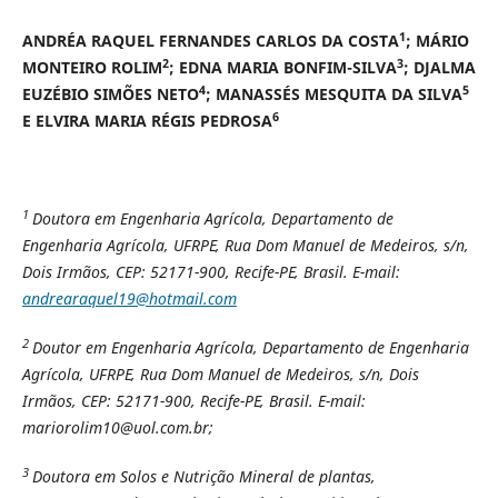
1
ANDRÉA RAQUEL FERNANDES CARLOS DA COSTA
; MÁRIO
2
3
MONTEIRO ROLIM
; EDNA MARIA BONFIM-SILVA
; DJALMA
4
5
EUZÉBIO SIMÕES NETO
; MANASSÉS MESQUITA DA SILVA
6
E ELVIRA MARIA RÉGIS PEDROSA
1
Doutora em Engenharia Agrícola, Departamento de
Engenharia Agrícola, UFRPE, Rua Dom Manuel de Medeiros, s/n,
Dois Irmãos, CEP: 52171-900, Recife-PE, Brasil. E-mail:
andrearaquel19@hotmail.com
2
Doutor em Engenharia Agrícola, Departamento de Engenharia
Agrícola, UFRPE, Rua Dom Manuel de Medeiros, s/n, Dois
Irmãos, CEP: 52171-900, Recife-PE, Brasil. E-mail:
mariorolim10@uol.com.br;
3
Doutora em Solos e Nutrição Mineral de plantas,