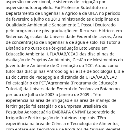
aspersão convencional, e sistemas de irrigação por
aspersão autopropelido. Foi Professor Substituto no
Departamento de Engenharia Agrícola da UFLA no período
de fevereiro a julho de 2013 ministrando as disciplinas de
Qualidade Ambiental e Saneamento I. Possui Doutorado
pelo programa de pós-graduação em Recursos Hídricos em
Sistemas Agrícolas da Universidade Federal de Lavras, Área
de concentração de Engenharia de água e solo. Foi Tutor a
Distância no curso de Pós-graduação Lato Sensu em
Educação Ambiental UFLA/UAB/CEAD das disciplinas de
Avaliação de Projetos Ambientais, Gestão de Movimentos da
Juventude e Ambiente de Orientação do TCC. Atuou como
tutor das disciplinas Antropologia I e II e de Sociologia I, II e
III do curso de Pedagogia a distância da UFLA/UAB/CEAD .
Foi estagiário do PET/Agronomia (Programa de Educação
Tutorial) da Universidade Federal do Recôncavo Baiano no
período de Julho de 2003 a Janeiro de 2009 . Têm
experiência na área de irrigação e na área de manejo de
fertirrigação foi estagiário da Empresa Brasileira de
Pesquisa Agropecuária EMBRAPA CNPMF Laboratório de
Irrigação e Fertirrigação de fruteiras tropicais .Têm
experiência na área de Ciência e Tecnologia de Alimentos,
com ênfase em Tecnologia de Produtos de Origem Vegetal,