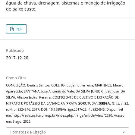
água da chuva, drenagem, sistemas e manejo de irrigação
de baixo custo.
PDF
Publicado
2017-12-20
Como Citar
CONCEIÇÃO, Beatriz Santos; COELHO, Eugênio Ferreira; MARTINEZ, Mauro
Aparecido; SANT’ANA, José Antonio do Vale; DA SILVA JUNIOR, João José; DA
SILVA, Alisson Jadavi Pereira. COEFICIENTE DE CULTIVO E EXTRAÇÃO DE
NITRATO E POTÁSSIO DA BANANEIRA ‘PRATA GORUTUBA’.
IRRIGA
,
[S. l.]
, v. 22,
n. 4, p. 832–846, 2017. DOI: 10.15809/irriga.2017v22n4p832-846. Disponível
em: http://revistas.fca.unesp.br/index.php/irriga/article/view/2530. Acesso
em: 9 ago. 2026.
Fomatos de Citação