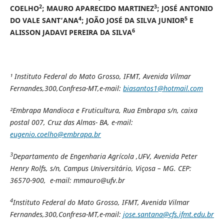
2
3
COELHO
; MAURO APARECIDO MARTINEZ
; JOSÉ ANTONIO
4
5
DO VALE SANT’ANA
; JOÃO JOSÉ DA SILVA JUNIOR
E
6
ALISSON JADAVI PEREIRA DA SILVA
¹
Instituto Federal do Mato Grosso, IFMT
, Avenida Vilmar
Fernandes,300,
Confresa-MT,e-mail:
biasantos1@hotmail.com
²Embrapa Mandioca e Fruticultura, Rua Embrapa s/n, caixa
postal 007,
Cruz das Almas- BA
, e-mail:
eugenio.coelho@embrapa.br
3
Departamento de Engenharia Agrícola ,UFV, Avenida Peter
Henry Rolfs, s/n, Campus Universitário, Viçosa – MG. CEP:
36570-900, e-mail: mmauro@ufv.br
4
Instituto Federal do Mato Grosso, IFMT
, Avenida Vilmar
Fernandes,300,
Confresa-MT,e-mail:
jose.santana@cfs.ifmt.edu.br