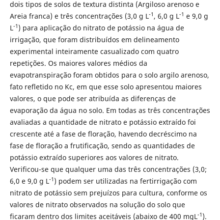
dois tipos de solos de textura distinta (Argiloso arenoso e
-1
-1
Areia franca) e três concentrações (3,0 g L
, 6,0 g L
e 9,0 g
-1
L
) para aplicação do nitrato de potássio na água de
irrigação, que foram distribuídos em delineamento
experimental inteiramente casualizado com quatro
repetições. Os maiores valores médios da
evapotranspiração foram obtidos para o solo argilo arenoso,
fato refletido no Kc, em que esse solo apresentou maiores
valores, o que pode ser atribuída as diferenças de
evaporação da água no solo. Em todas as três concentrações
avaliadas a quantidade de nitrato e potássio extraído foi
crescente até a fase de floração, havendo decréscimo na
fase de floração a frutificação, sendo as quantidades de
potássio extraído superiores aos valores de nitrato.
Verificou-se que qualquer uma das três concentrações (3,0;
-1
6,0 e 9,0 g L
) podem ser utilizadas na fertirrigação com
nitrato de potássio sem prejuízos para cultura, conforme os
valores de nitrato observados na solução do solo que
-1
ficaram dentro dos limites aceitáveis (abaixo de 400 mgL
).