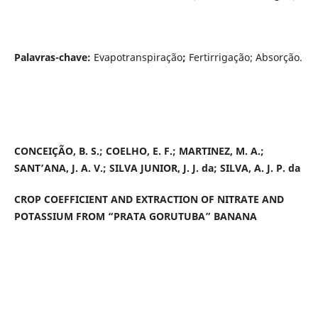
Palavras-chave:
Evapotranspiração
;
Fertirrigação; Absorção.
CONCEIÇÃO, B. S.; COELHO, E. F.; MARTINEZ, M. A.;
SANT’ANA, J. A. V.; SILVA JUNIOR, J. J. da; SILVA, A. J. P. da
CROP COEFFICIENT AND EXTRACTION OF NITRATE AND
POTASSIUM FROM “PRATA GORUTUBA” BANANA