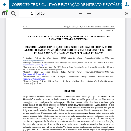
COEFICIENTE DE CULTIVO E EXTRAÇÃO DE NITRATO E POTÁSSIO DA BANANEIRA ‘PRATA GORUTUBA’