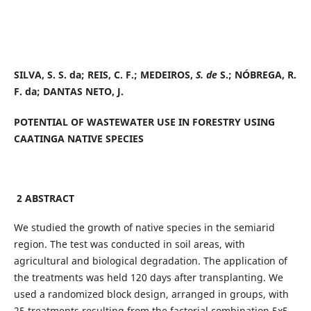
SILVA, S. S. da; REIS, C. F.; MEDEIROS,
S. de
S.; NÓBREGA, R.
F. da; DANTAS NETO, J.
POTENTIAL OF WASTEWATER USE IN FORESTRY USING
CAATINGA NATIVE SPECIES
2 ABSTRACT
We studied the growth of native species in the semiarid
region. The test was conducted in soil areas, with
agricultural and biological degradation. The application of
the treatments was held 120 days after transplanting. We
used a randomized block design, arranged in groups, with
25 treatments resulting from the factorial combination 5x5