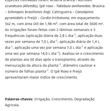
urundeuva (Allemão)
, Ipê roxo -
Tabebuia avellanedae
, Braúna
–
Schinopsis brasiliensis Engl,
Catingueira –
Caesalpinia
pyramidalis
e Freijó –
Cordia trichotoma
, em espaçamento
2
3x2 m, com área útil de 1,98 m
, com área total de 3600 m².
As irrigações foram feitas com 2 lâminas semanais e 3
-1
frequências (aplicação diária de 2,8 L dia
, aplicação duas
-1
vezes por semana de 7,0 L dia
, aplicação diária de 1,4 L
-1
-1
dia
, aplicação uma vez por semana 7,0 L dia
e aplicação
-1
uma vez por semana 14,0 L dia
). Avaliou-se o crescimento
de plantas aos 60 dias após o transplantio, através da
-1
mensuração da altura da planta
, diâmetro caulinar e
-1
número de folhas planta
. O Ipê Roxo e Freijó
apresentaram maior índice de crescimento.
Palavras-chaves:
Irrigação, Crescimento, Degradação
Agrícola.