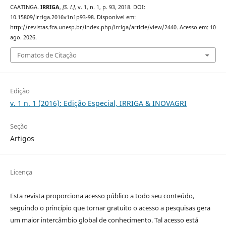
CAATINGA.
IRRIGA
,
[S. l.]
, v. 1, n. 1, p. 93, 2018. DOI:
10.15809/irriga.2016v1n1p93-98. Disponível em:
http://revistas.fca.unesp.br/index.php/irriga/article/view/2440. Acesso em: 10
ago. 2026.
Fomatos de Citação
Edição
v. 1 n. 1 (2016): Edição Especial, IRRIGA & INOVAGRI
Seção
Artigos
Licença
Esta revista proporciona acesso público a todo seu conteúdo,
seguindo o princípio que tornar gratuito o acesso a pesquisas gera
um maior intercâmbio global de conhecimento. Tal acesso está