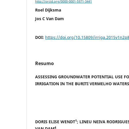
http://orcid.org/0000-0001-5971-3441
Roel Dijksma
Jos C Van Dam
DOI:
https://doi.org/10.15809/irriga.2015v1n2p
Resumo
ASSESSING GROUNDWATER POTENTIAL USE F
IRRIGATION IN THE BURITI VERMELHO WATER
1
DORIS ELISE WENDT
; LINEU NEIVA RODRIGUE
4
VAN DAM