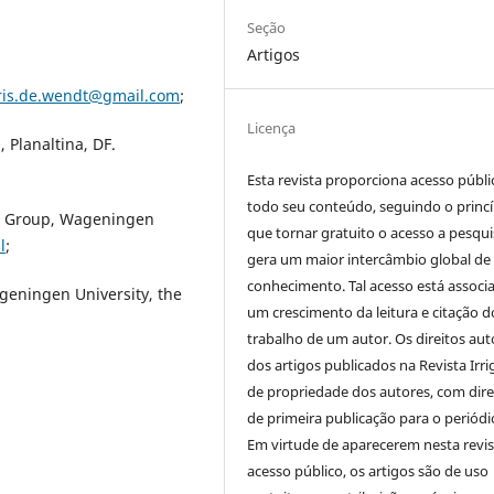
Seção
Artigos
ris.de.wendt@gmail.com
;
Licença
Planaltina, DF.
Esta revista proporciona acesso públi
todo seu conteúdo, seguindo o princí
t Group, Wageningen
que tornar gratuito o acesso a pesqui
l
;
gera um maior intercâmbio global de
conhecimento. Tal acesso está associ
eningen University, the
um crescimento da leitura e citação d
trabalho de um autor. Os direitos aut
dos artigos publicados na Revista Irri
de propriedade dos autores, com dire
de primeira publicação para o periódi
Em virtude de aparecerem nesta revis
acesso público, os artigos são de uso