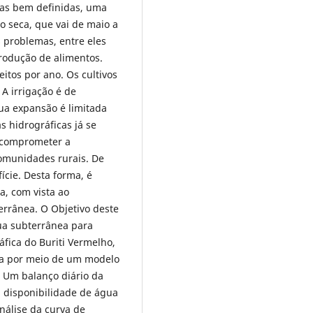
cas bem definidas, uma
o seca, que vai de maio a
 problemas, entre eles
produção de alimentos.
itos por ano. Os cultivos
 A irrigação é de
ua expansão é limitada
 hidrográficas já se
 comprometer a
comunidades rurais. De
ície. Desta forma, é
a, com vista ao
errânea. O Objetivo deste
gua subterrânea para
áfica do Buriti Vermelho,
ada por meio de um modelo
. Um balanço diário da
a disponibilidade de água
nálise da curva de