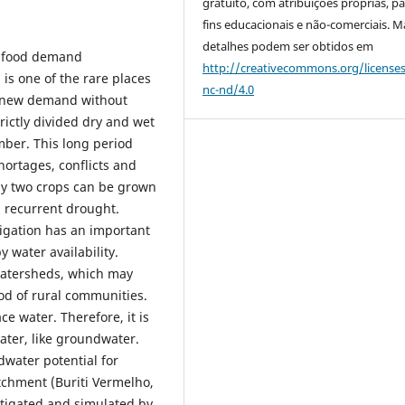
gratuito, com atribuições próprias, p
fins educacionais e não-comerciais. M
detalhes podem ser obtidos em
ed food demand
http://creativecommons.org/license
 is one of the rare places
nc-nd/4.0
s new demand without
rictly divided dry and wet
mber. This long period
hortages, conflicts and
nly two crops can be grown
a recurrent drought.
rigation has an important
y water availability.
watersheds, which may
od of rural communities.
ace water. Therefore, it is
water, like groundwater.
dwater potential for
atchment (Buriti Vermelho,
stigated and simulated by