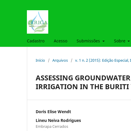
Cadastro
Acesso
Submissões
Sobre
Início
/
Arquivos
/
v. 1 n. 2 (2015): Edição Especia
ASSESSING GROUNDWATER 
IRRIGATION IN THE BURIT
Doris Elise Wendt
Lineu Neiva Rodrigues
Embrapa Cerrados