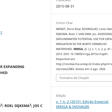
2015-08-31
Como Citar
WENDT, Doris Elise; RODRIGUES, Lineu Nei
81
DIJKSMA, Roel; C VAN DAM, Jos. ASSESSIN
GROUNDWATER POTENTIAL USE FOR EXP
IRRIGATION IN THE BURITI VERMELHO
WATERSHED.
IRRIGA
,
[S. l.]
, v. 1, n. 2, p. 81
2015. DOI: 10.15809/irriga.2015v1n2p81.
Disponível em:
http://revistas.fca.unesp.br/index.php/irri
OR EXPANDING
cle/view/2083. Acesso em: 6 ago. 2026.
SHED
Fomatos de Citação
Edição
v. 1 n. 2 (2015): Edição Especial,
2
3
S
; ROEL DIJKSMA
; JOS C
IRRIGA & INOVAGRI