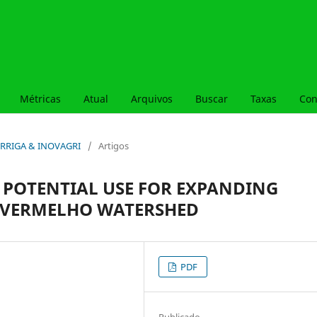
Métricas
Atual
Arquivos
Buscar
Taxas
Con
l, IRRIGA & INOVAGRI
/
Artigos
POTENTIAL USE FOR EXPANDING
I VERMELHO WATERSHED
PDF
Publicado