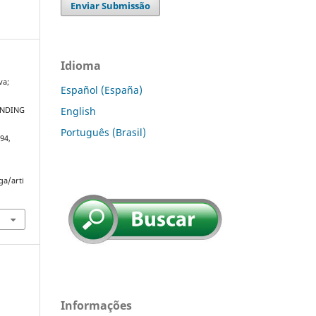
Enviar Submissão
Idioma
va;
Español (España)
G
English
ANDING
Português (Brasil)
–94,
ga/arti
Informações