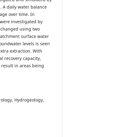
. A daily water balance
ge over time. In
 were investigated by
s changed using two
 catchment surface water
oundwater levels is seen
extra extraction. With
l recovery capacity,
 result in areas being
rology, Hydrogeology,