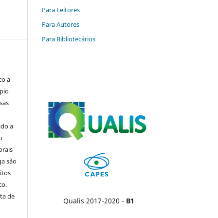
Para Leitores
Para Autores
Para Bibliotecários
co a
pio
sas
ado a
o
orais
ga são
itos
co.
ta de
Qualis 2017-2020 -
B1