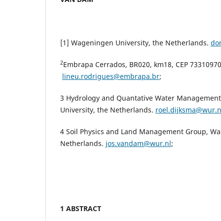
[1] Wageningen University, the Netherlands.
do
2
Embrapa Cerrados, BR020, km18, CEP 73310970, 
lineu.rodrigues@embrapa.br
;
3 Hydrology and Quantative Water Managemen
University, the Netherlands.
roel.dijksma@wur.n
4 Soil Physics and Land Management Group, Wag
Netherlands.
jos.vandam@wur.nl
;
1 ABSTRACT