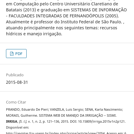
em Computação pelo Centro Universitário Claretiano de
Batatais (2013) e graduação em SISTEMAS DE INFORMAÇÃO
- FACULDADES INTEGRADAS DE FERNANDÓPOLIS (2005).
Atualmente é professor do Instituto Federal de São Paulo. ,
atuando principalmente nos seguintes temas: recursos
hídricos e manejo irrigação.
PDF
Publicado
2015-08-31
Como Citar
PRANDO, Eduardo De Pieri; VANZELA, Luis Sergio; SENA, Karla Nascimento;
MORAIS, Guilherme. SISTEMA WEB DE MANEJO DA IRRIGAÇÃO – SISMI.
IRRIGA
,
[S. l.]
, v. 1, n. 2, p. 121–136, 2015. DOI: 10.15809/irriga.2015v1n2p121.
Disponível em:
http://revistas.fca.unesp.br/index.php/irriga/article/view/2054. Acesso em: 6