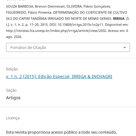
SOUZA BARBOSA, Brenon Diennevan; OLIVEIRA, Flávio Gonçalves;
FIGUEIREDO, Flávio Pimenta. DETERMINAÇÃO DO COEFICIENTE DE CULTIVO
(Kc) DO CAPIM TANZÂNIA IRRIGADO NO NORTE DE MINAS GERAIS.
IRRIGA
,
[S.
l.]
, v. 1, n. 2, p. 11–20, 2015. DOI: 10.15809/irriga.2015v1n2p11. Disponível em:
http://revistas.fca.unesp.br/index.php/irriga/article/view/2032. Acesso em: 6
ago. 2026.
Fomatos de Citação
Edição
v. 1 n. 2 (2015): Edição Especial, IRRIGA & INOVAGRI
Seção
Artigos
Licença
Esta revista proporciona acesso público a todo seu conteúdo,