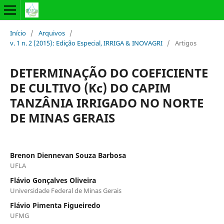
Início
/
Arquivos
/
v. 1 n. 2 (2015): Edição Especial, IRRIGA & INOVAGRI
/
Artigos
DETERMINAÇÃO DO COEFICIENTE
DE CULTIVO (Kc) DO CAPIM
TANZÂNIA IRRIGADO NO NORTE
DE MINAS GERAIS
Brenon Diennevan Souza Barbosa
UFLA
Flávio Gonçalves Oliveira
Universidade Federal de Minas Gerais
Flávio Pimenta Figueiredo
UFMG